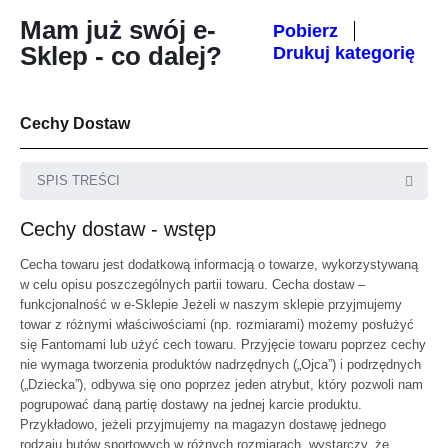
Mam już swój e-
Pobierz
Sklep - co dalej?
Drukuj kategorię
Cechy Dostaw
SPIS TREŚCI
Cechy dostaw - wstęp
Cecha towaru jest dodatkową informacją o towarze, wykorzystywaną
w celu opisu poszczególnych partii towaru. Cecha dostaw –
funkcjonalność w e-Sklepie Jeżeli w naszym sklepie przyjmujemy
towar z różnymi właściwościami (np. rozmiarami) możemy posłużyć
się
Fantomami
lub użyć cech towaru. Przyjęcie towaru poprzez cechy
nie wymaga tworzenia produktów nadrzędnych („Ojca”) i podrzędnych
(„Dziecka”), odbywa się ono poprzez jeden atrybut, który pozwoli nam
pogrupować daną partię dostawy na jednej karcie produktu.
Przykładowo, jeżeli przyjmujemy na magazyn dostawę jednego
rodzaju butów sportowych w różnych rozmiarach, wystarczy, że