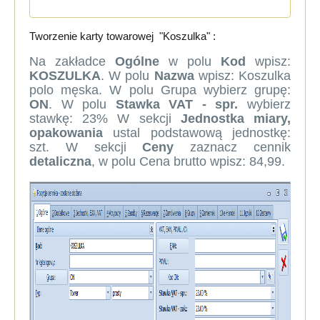
Tworzenie karty towarowej "Koszulka" :
Na zakładce
O
gólne
w polu
Kod
wpisz:
KOSZULKA
. W polu
Nazwa
wpisz: Koszulka
polo męska. W polu Grupa wybierz grupę:
ON
. W polu
Stawka VAT - spr.
wybierz
stawkę: 23% W sekcji
Jednostka miary,
opakowania
ustal podstawową jednostkę:
szt. W sekcji
Ceny
zaznacz cennik
detaliczna
, w polu Cena brutto wpisz: 84,99.