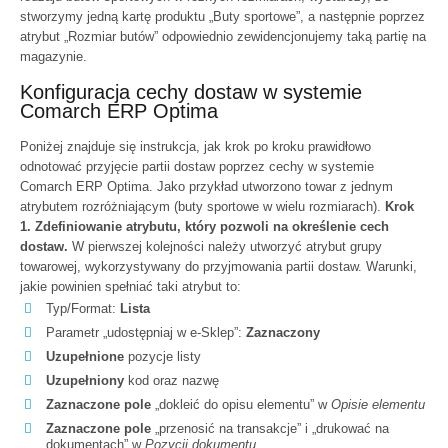
stworzymy jedną kartę produktu „Buty sportowe”, a następnie poprzez
atrybut „Rozmiar butów” odpowiednio zewidencjonujemy taką partię na
magazynie.
Konfiguracja cechy dostaw w systemie
Comarch ERP Optima
Poniżej znajduje się instrukcja, jak krok po kroku prawidłowo
odnotować przyjęcie partii dostaw poprzez cechy w systemie
Comarch ERP Optima. Jako przykład utworzono towar z jednym
atrybutem rozróżniającym (buty sportowe w wielu rozmiarach).
Krok
1. Zdefiniowanie atrybutu, który pozwoli na określenie cech
dostaw.
W pierwszej kolejności należy utworzyć atrybut grupy
towarowej, wykorzystywany do przyjmowania partii dostaw. Warunki,
jakie powinien spełniać taki atrybut to:
Typ/Format:
Lista
Parametr „udostępniaj w e-Sklep”:
Zaznaczony
Uzupełnione
pozycje listy
Uzupełniony
kod oraz nazwę
Zaznaczone pole
„dokleić do opisu elementu” w
Opisie elementu
Zaznaczone pole
„przenosić na transakcje” i „drukować na
dokumentach” w
Pozycji dokumentu