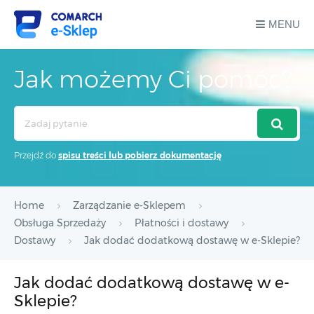
MENU
Jak możemy Ci pomóc?
Search
For
Przejdź do
spisu treści lub pobierz dokumentację
Home
Zarządzanie e-Sklepem
Obsługa Sprzedaży
Płatności i dostawy
Dostawy
Jak dodać dodatkową dostawę w e-Sklepie?
Jak dodać dodatkową dostawę w e-
Sklepie?