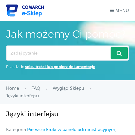
MENU
Jak możemy Ci pomóc?
Search
For
Przejdź do
spisu treści lub pobierz dokumentację
Home
FAQ
Wygląd Sklepu
Języki interfejsu
Języki interfejsu
Kategoria
Pierwsze kroki w panelu administracyjnym
,