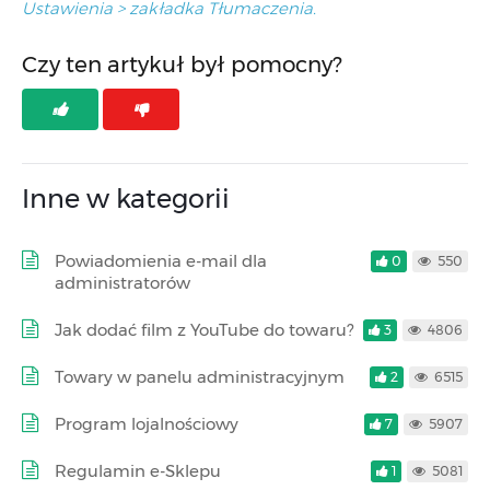
Ustawienia >
zakładka
Tłumaczenia.
Czy ten artykuł był pomocny?
Inne w kategorii
Powiadomienia e-mail dla
0
550
administratorów
Jak dodać film z YouTube do towaru?
3
4806
Towary w panelu administracyjnym
2
6515
Program lojalnościowy
7
5907
Regulamin e-Sklepu
1
5081