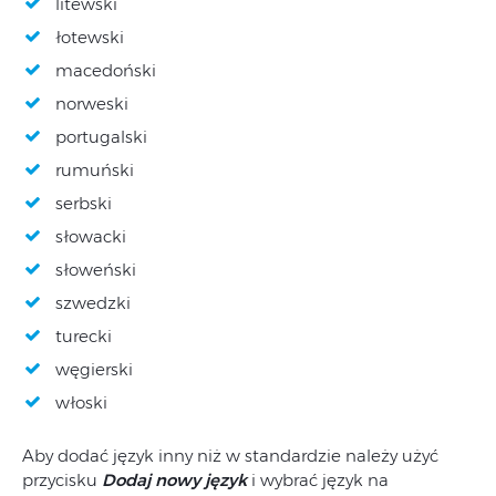
litewski
łotewski
macedoński
norweski
portugalski
rumuński
serbski
słowacki
słoweński
szwedzki
turecki
węgierski
włoski
Aby dodać język inny niż w standardzie należy użyć
przycisku
Dodaj nowy język
i wybrać język na