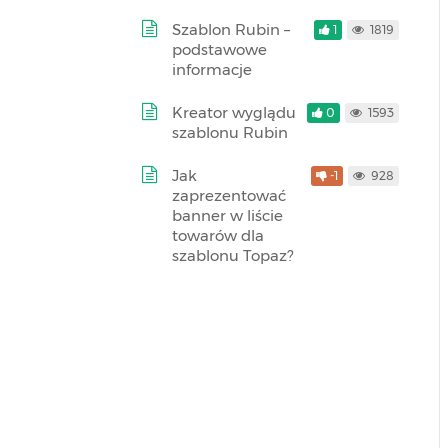
Szablon Rubin –
1
1819
podstawowe
informacje
Kreator wyglądu
0
1593
szablonu Rubin
Jak
-1
928
zaprezentować
banner w liście
towarów dla
szablonu Topaz?