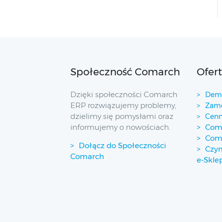
Społeczność Comarch
Ofer
Dzięki społeczności Comarch
Demo
ERP rozwiązujemy problemy,
Zamó
dzielimy się pomysłami oraz
Cenn
informujemy o nowościach.
Coma
Com
Dołącz do Społeczności
Czym
Comarch
e-Skle