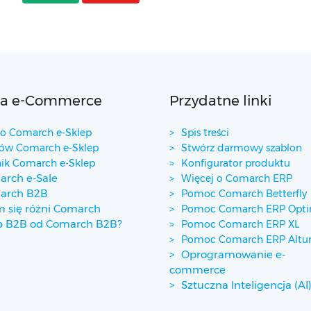
ta e-Commerce
Przydatne linki
 Comarch e-Sklep
Spis treści
w Comarch e-Sklep
Stwórz darmowy szablon
ik Comarch e-Sklep
Konfigurator produktu
rch e-Sale
Więcej o Comarch ERP
arch B2B
Pomoc Comarch Betterfly
 się różni Comarch
Pomoc Comarch ERP Opt
p B2B od Comarch B2B?
Pomoc Comarch ERP XL
Pomoc Comarch ERP Alt
Oprogramowanie e-
commerce
Sztuczna Inteligencja (AI