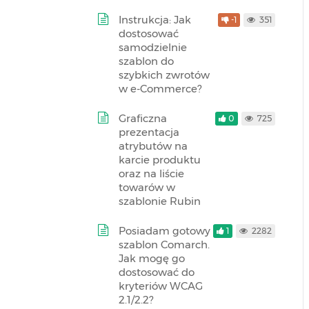
Instrukcja: Jak
-1
351
dostosować
samodzielnie
szablon do
szybkich zwrotów
w e-Commerce?
Graficzna
0
725
prezentacja
atrybutów na
karcie produktu
oraz na liście
towarów w
szablonie Rubin
Posiadam gotowy
1
2282
szablon Comarch.
Jak mogę go
dostosować do
kryteriów WCAG
2.1/2.2?