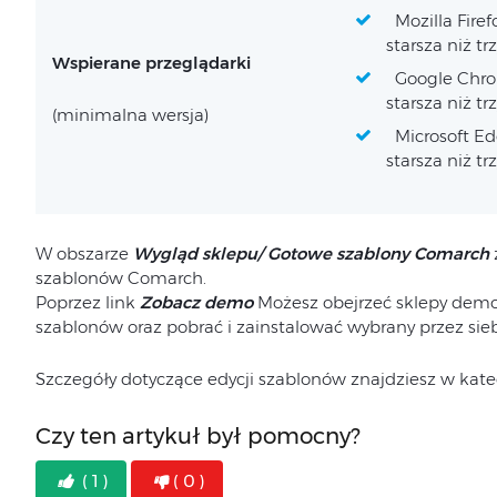
Mozilla Firef
starsza niż tr
Wspierane przeglądarki
Google Chrom
starsza niż tr
(minimalna wersja)
Microsoft Edg
starsza niż tr
W obszarze
Wygląd sklepu/ Gotowe szablony Comarch
szablonów Comarch.
Poprzez link
Zobacz demo
Możesz obejrzeć sklepy demo
szablonów oraz pobrać i zainstalować wybrany przez sieb
Szczegóły dotyczące edycji szablonów znajdziesz w kate
Czy ten artykuł był pomocny?
( 1 )
( 0 )