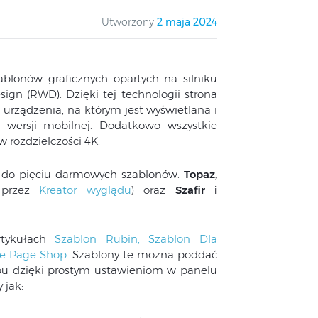
Utworzony
2 maja 2024
blonów graficznych opartych na silniku
gn (RWD). Dzięki tej technologii strona
 urządzenia, na którym jest wyświetlana i
 wersji mobilnej. Dodatkowo wszystkie
 rozdzielczości 4K.
 do pięciu darmowych szablonów:
Topaz,
przez
Kreator wyglądu
) oraz
Szafir i
rtykułach
Szablon Rubin,
Szablon Dla
e Page Shop
. Szablony te można poddać
epu dzięki prostym ustawieniom w panelu
 jak: