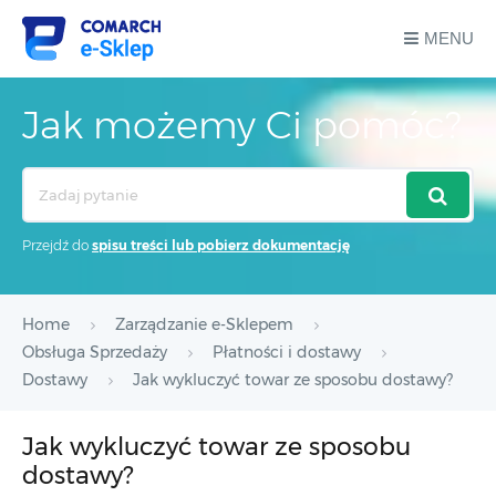
MENU
Jak możemy Ci pomóc?
Search
For
Przejdź do
spisu treści lub pobierz dokumentację
Home
Zarządzanie e-Sklepem
Obsługa Sprzedaży
Płatności i dostawy
Dostawy
Jak wykluczyć towar ze sposobu dostawy?
Jak wykluczyć towar ze sposobu
dostawy?