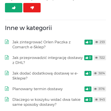
Inne w kategorii
Jak zintegrować Orlen Paczka z
0
253
Comarch e-Sklep?
Jak przeprowadzić integrację dostawy
0
1122
z DHL?
Jak dodać dodatkową dostawę w e-
1
3814
Sklepie?
Planowany termin dostawy
1
3176
Dlaczego w koszyku widać dwa takie
0
945
same sposoby dostawy?