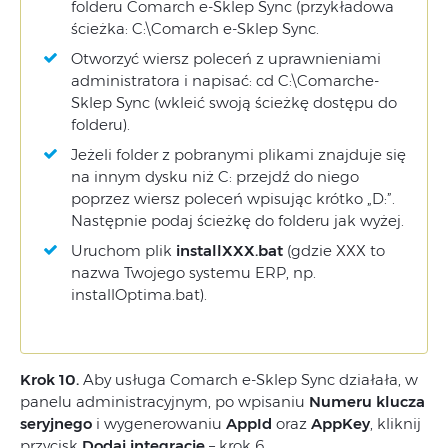
folderu Comarch e-Sklep Sync (przykładowa
ścieżka: C:\Comarch e-Sklep Sync.
Otworzyć wiersz poleceń z uprawnieniami
administratora i napisać: cd C:\Comarche-
Sklep Sync (wkleić swoją ścieżkę dostępu do
folderu).
Jeżeli folder z pobranymi plikami znajduje się
na innym dysku niż C: przejdź do niego
poprzez wiersz poleceń wpisując krótko „D:”.
Następnie podaj ścieżkę do folderu jak wyżej.
Uruchom plik
installXXX.bat
(gdzie XXX to
nazwa Twojego systemu ERP, np.
installOptima.bat).
Krok 10.
Aby usługa Comarch e-Sklep Sync działała, w
panelu administracyjnym, po wpisaniu
Numeru klucza
seryjnego
i wygenerowaniu
AppId
oraz
AppKey
, kliknij
przycisk
Dodaj integrację
– krok 6.