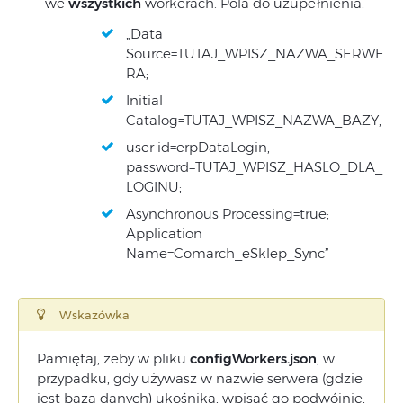
we
wszystkich
workerach. Pola do uzupełnienia:
„Data
Source=TUTAJ_WPISZ_NAZWA_SERWE
RA;
Initial
Catalog=TUTAJ_WPISZ_NAZWA_BAZY;
user id=erpDataLogin;
password=TUTAJ_WPISZ_HASLO_DLA_
LOGINU;
Asynchronous Processing=true;
Application
Name=Comarch_eSklep_Sync”
Wskazówka
Pamiętaj, żeby w pliku
configWorkers.json
, w
przypadku, gdy używasz w nazwie serwera (gdzie
jest baza danych) ukośnika, wpisać go podwójnie,