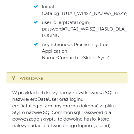
Initial
Catalog=TUTAJ_WPISZ_NAZWA_BAZY;
user id=erpDataLogin;
password=TUTAJ_WPISZ_HASLO_DLA_
LOGINU;
Asynchronous Processing=true;
Application
Name=Comarch_eSklep_Sync”
Wskazówka
W przykładach korzystamy z użytkownika SQL o
nazwie: erpDataUser oraz loginu:
erpDataLogin. Zmiany można dokonać w pliku
SQL o nazwie SQLCommon.sql. Password dla
powyższego skryptu to dowolne hasło, które
należy nadać dla tworzonego loginu (user id).