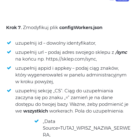
Krok 7.
Zmodyfikuj plik
configWorkers.json
uzupełnij id – dowolny identyfikator,
uzupełnij url – podaj adres swojego sklepu z
/sync
na końcu np. https://sklep.com/sync,
uzupełnij appid i appkey – podaj ciąg znaków,
który wygenerowałeś w panelu administracyjnym
w kroku powyżej,
uzupełnij sekcję „CS”: Ciąg do uzupełniania
zaczyna się po znaku „=” zamień je na dane
dostępu do twojej bazy. Ważne, żeby podmienić je
we
wszystkich
workerach. Pola do uzupełnienia:
„Data
Source=TUTAJ_WPISZ_NAZWA_SERWE
RA;