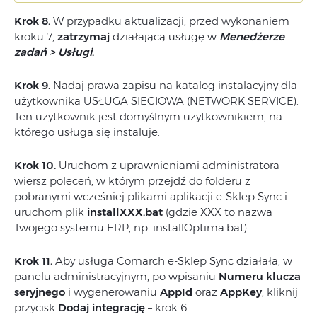
Krok 8.
W przypadku aktualizacji, przed wykonaniem
kroku 7,
zatrzymaj
działającą usługę w
Menedżerze
zadań > Usługi
.
Krok 9.
Nadaj prawa zapisu na katalog instalacyjny dla
użytkownika USŁUGA SIECIOWA (NETWORK SERVICE).
Ten użytkownik jest domyślnym użytkownikiem, na
którego usługa się instaluje.
Krok 10.
Uruchom z uprawnieniami administratora
wiersz poleceń, w którym przejdź do folderu z
pobranymi wcześniej plikami aplikacji e-Sklep Sync i
uruchom plik
installXXX.bat
(gdzie XXX to nazwa
Twojego systemu ERP, np. installOptima.bat)
Krok 11.
Aby usługa Comarch e-Sklep Sync działała, w
panelu administracyjnym, po wpisaniu
Numeru klucza
seryjnego
i wygenerowaniu
AppId
oraz
AppKey
, kliknij
przycisk
Dodaj integrację
– krok 6.