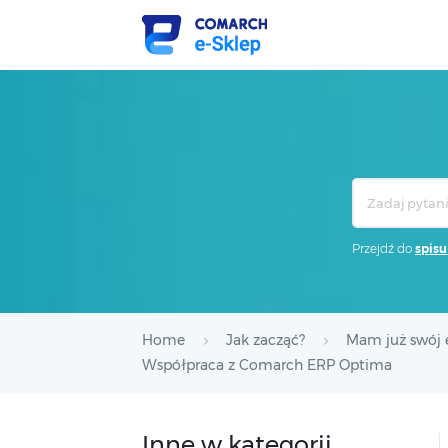
Search
For
Przejdź do
spisu
Home
Jak zacząć?
Mam już swój e
Współpraca z Comarch ERP Optima
Inne w kategorii