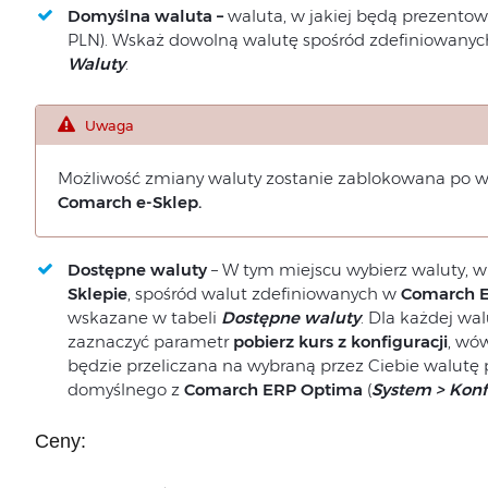
Domyślna waluta –
waluta, w jakiej będą prezento
PLN). Wskaż dowolną walutę spośród zdefiniowany
Waluty
.
Uwaga
Możliwość zmiany waluty zostanie zablokowana po wy
Comarch
e-Sklep.
Dostępne waluty
– W tym miejscu wybierz waluty, 
Sklepie
, spośród walut zdefiniowanych w
Comarch 
wskazane w tabeli
Dostępne waluty
. Dla każdej wal
zaznaczyć parametr
pobierz kurs z konfiguracji
, wó
będzie przeliczana na wybraną przez Ciebie walutę
domyślnego z
Comarch ERP Optima
(
System > Konf
Ceny: