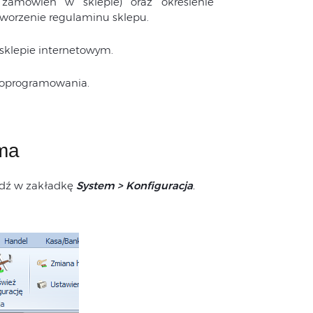
 zamówień w sklepie) oraz określenie
tworzenie regulaminu sklepu.
sklepie internetowym.
o oprogramowania.
ma
dź w zakładkę
System > Konfiguracja
.