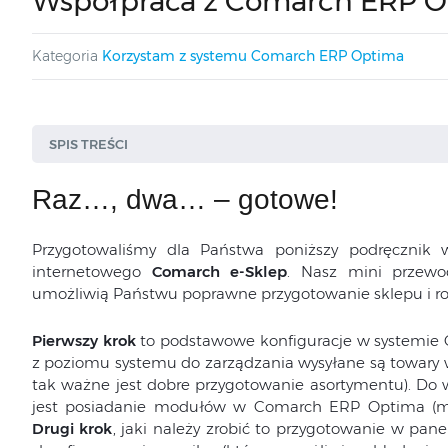
Współpraca z Comarch ERP 
Kategoria
Korzystam z systemu Comarch ERP Optima
SPIS TREŚCI
Raz…, dwa… – gotowe!
Przygotowaliśmy dla Państwa poniższy podręcznik 
internetowego
Comarch e-Sklep
. Nasz mini przewo
Edycja kategorii w panelu administracyjnym
umożliwią Państwu poprawne przygotowanie sklepu i ro
Pierwszy krok
to podstawowe konfiguracje w systemie
Jednostki i kody
z poziomu systemu do zarządzania wysyłane są towary wr
tak ważne jest dobre przygotowanie asortymentu). Do
Atrybuty
jest posiadanie modułów w Comarch ERP Optima (mi
Producent i Marka
Drugi krok
, jaki należy zrobić to przygotowanie w pane