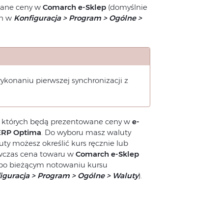
wane ceny w
Comarch
e-Sklep
(domyślnie
ch w
Konfiguracja > Program > Ogólne >
konaniu pierwszej synchronizacji z
w których będą prezentowane ceny w
e-
ERP Optima
. Do wyboru masz waluty
uty możesz określić kurs ręcznie lub
wczas cena towaru w
Comarch
e-Sklep
 po bieżącym notowaniu kursu
iguracja > Program > Ogólne > Waluty
).