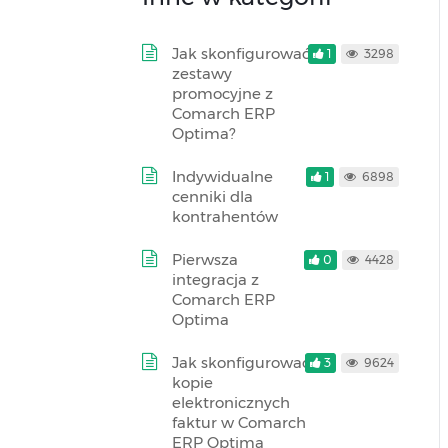
Jak skonfigurować
1
3298
zestawy
promocyjne z
Comarch ERP
Optima?
Indywidualne
1
6898
cenniki dla
kontrahentów
Pierwsza
0
4428
integracja z
Comarch ERP
Optima
Jak skonfigurować
3
9624
kopie
elektronicznych
faktur w Comarch
ERP Optima