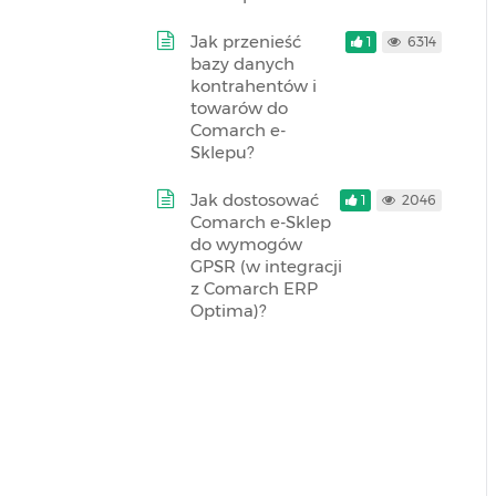
Jak przenieść
1
6314
bazy danych
kontrahentów i
towarów do
Comarch e-
Sklepu?
Jak dostosować
1
2046
Comarch e-Sklep
do wymogów
GPSR (w integracji
z Comarch ERP
Optima)?