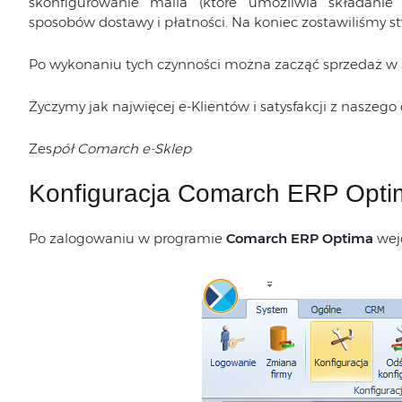
skonfigurowanie maila (które umożliwia składanie
Definiowanie zamienników towarowych
sposobów dostawy i płatności. Na koniec zostawiliśmy s
Zestawy promocyjne
Rabaty towarów
Po wykonaniu tych czynności można zacząć sprzedaż w 
Życzymy jak najwięcej e-Klientów i satysfakcji z naszeg
Zes
pół Comarch
e-Sklep
Zgody kontrahentów
Konfiguracja Comarch ERP Opti
Po zalogowaniu w programie
Comarch ERP Optima
wej
Informacje o dostawie
Synchronizacja ręczna
Synchronizacja automatyczna