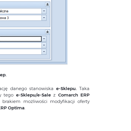
ep.
wację danego stanowiska
e-Sklepu.
Taka
cy tego
e-Sklepu/e-Sale
z
Comarch ERP
z brakiem możliwości modyfikacji oferty
ERP Optima
.