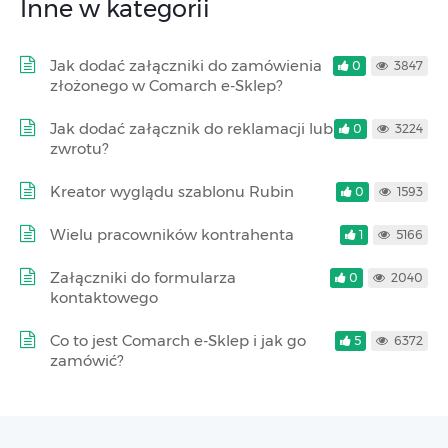
Inne w kategorii
Jak dodać załączniki do zamówienia
0
3847
złożonego w Comarch e-Sklep?
Jak dodać załącznik do reklamacji lub
0
3224
zwrotu?
Kreator wyglądu szablonu Rubin
0
1593
Wielu pracowników kontrahenta
1
5166
Załączniki do formularza
0
2040
kontaktowego
Co to jest Comarch e-Sklep i jak go
5
6372
zamówić?