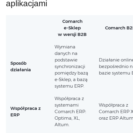
aplikacjami
Comarch
e-Sklep
Comarch B2
w wersji B2B
Wymiana
danych na
podstawie
Działanie onlin
Sposób
synchronizacji
bezpośrednio n
działania
pomiędzy bazą
bazie systemu 
e-Sklep, a bazą
systemu ERP.
Współpraca z
systemami
Współpraca z
Współpraca z
Comarch ERP:
Comarch ERP 
ERP
Optima, XL,
oraz ERP Altu
Altum.