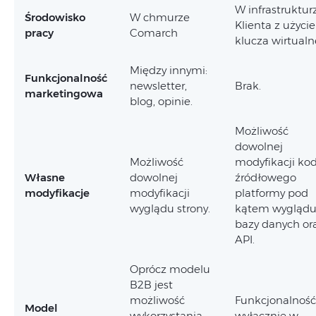
W infrastruktur
Środowisko
W chmurze
Klienta z użyci
pracy
Comarch
klucza wirtualn
Między innymi:
Funkcjonalność
newsletter,
Brak.
marketingowa
blog, opinie.
Możliwość
dowolnej
Możliwość
modyfikacji ko
Własne
dowolnej
źródłowego
modyfikacje
modyfikacji
platformy pod
wyglądu strony.
kątem wyglądu
bazy danych or
API.
Oprócz modelu
B2B jest
możliwość
Funkcjonalność
Model
wykorzystania
wyłącznie w