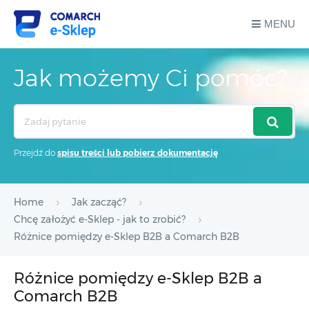
MENU
Jak możemy Ci pomóc?
Search
For
Przejdź do
spisu treści lub pobierz dokumentację
Home
Jak zacząć?
Chcę założyć e-Sklep - jak to zrobić?
Różnice pomiędzy e-Sklep B2B a Comarch B2B
Różnice pomiędzy e-Sklep B2B a
Comarch B2B