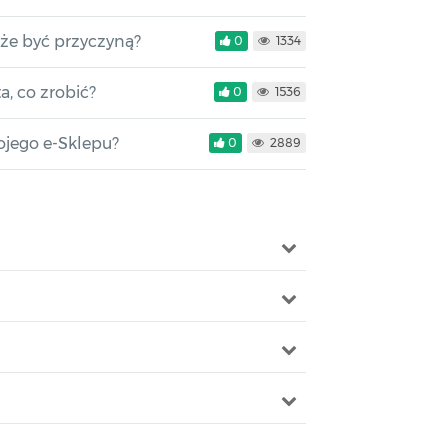
że być przyczyną?
0
1334
a, co zrobić?
0
1536
ojego e-Sklepu?
0
2889