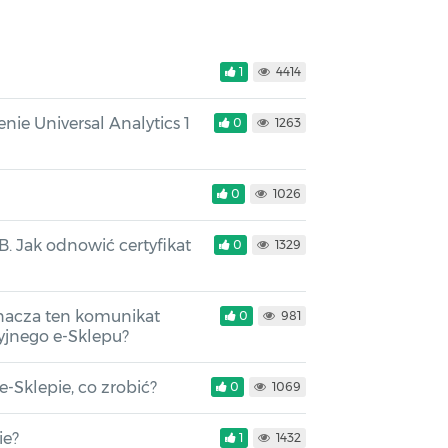
1
4414
ie Universal Analytics 1
0
1263
0
1026
B. Jak odnowić certyfikat
0
1329
nacza ten komunikat
0
981
yjnego e-Sklepu?
-Sklepie, co zrobić?
0
1069
ie?
1
1432