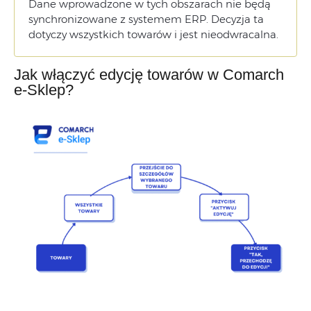
Dane
wprowadzone
w
tych
obszarach
nie
będą
synchronizowane
z
systemem
ERP.
Decyzja
ta
dotyczy
wszystkich
towarów
i
jest
nieodwracalna.
Jednostki i miary
Wielokrotność
Jak włączyć edycję towarów w Comarch
e-Sklep?
Minimalna ilość na zamówieniu
Ustawienia dostawy
Koszt dostawy
Obracanie towaru
Producent odpowiedzialny
Osoba odpowiedzialna