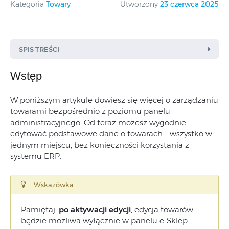
Kategoria
Towary
Utworzony
23 czerwca 2025
SPIS TREŚCI
Wstęp
W poniższym artykule dowiesz się więcej o zarządzaniu
towarami bezpośrednio z poziomu panelu
administracyjnego. Od teraz możesz wygodnie
edytować podstawowe dane o towarach – wszystko w
jednym miejscu, bez konieczności korzystania z
Nazwa i opis
systemu ERP.
Dane podstawowe
Wskazówka
Parametry
Pamiętaj,
po aktywacji edycji
, e
dycja towarów
będzie możliwa wyłącznie w panelu e-Sklep.
Ceny