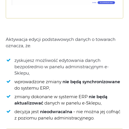
Aktywacja
edycji podstawowych danych o towarach
oznacza, że
:
zyskujesz
możliwość
edytowania
danych
bezpośrednio
w
panelu
administracyjnym
e-
Sklepu,
wprowadzone
zmiany
nie
będą synchronizowane
do
systemu
ERP,
zmiany
dokonane
w
systemie
ERP
nie
będą
aktualizować
danych
w
panelu
e-
Sklepu,
decyzja
jest
nieodwracalna
–
nie
można
jej
cofnąć
z
poziomu
panelu
administracyjnego.