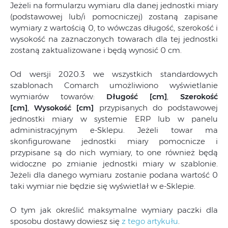
Jeżeli na formularzu wymiaru dla danej jednostki miary
(podstawowej lub/i pomocniczej) zostaną zapisane
wymiary z wartością 0, to wówczas długość, szerokość i
wysokość na zaznaczonych towarach dla tej jednostki
zostaną zaktualizowane i będą wynosić 0 cm.
Od wersji 2020.3 we wszystkich standardowych
szablonach Comarch umożliwiono wyświetlanie
wymiarów towarów:
Długość [cm]
,
Szerokość
[cm]
,
Wysokość [cm]
przypisanych do podstawowej
jednostki miary w systemie ERP lub w panelu
administracyjnym e-Sklepu. Jeżeli towar ma
skonfigurowane jednostki miary pomocnicze i
przypisane są do nich wymiary, to one również będą
widoczne po zmianie jednostki miary w szablonie.
Jeżeli dla danego wymiaru zostanie podana wartość 0
taki wymiar nie będzie się wyświetlał w e-Sklepie.
O tym jak określić maksymalne wymiary paczki dla
sposobu dostawy dowiesz się
z tego artykułu
.