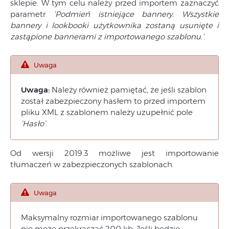
sklepie. W tym celu należy przed importem zaznaczyć
parametr
’Podmień istniejące bannery. Wszystkie
bannery i lookbooki użytkownika zostaną usunięte i
zastąpione bannerami z importowanego szablonu.’
.
Uwaga
Uwaga:
Należy również pamiętać, że jeśli szablon
został zabezpieczony hasłem to przed importem
pliku XML z szablonem należy uzupełnić pole
’Hasło’
.
Od wersji 2019.3 możliwe jest importowanie
tłumaczeń w zabezpieczonych szablonach.
Uwaga
Maksymalny rozmiar importowanego szablonu
nie może przekraczać 200 kb. Jeśli będzie