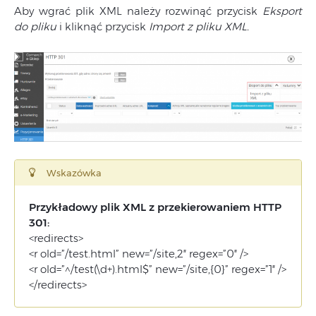
Aby wgrać plik XML należy rozwinąć przycisk
Eksport
do pliku
i kliknąć przycisk
Import z pliku XML.
Wskazówka
Przykładowy plik XML z przekierowaniem HTTP
301:
<redirects>
<r old=”/test.html” new=”/site,2″ regex=”0″ />
<r old=”^/test(\d+).html$” new=”/site,{0}” regex=”1″ />
</redirects>