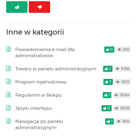
Inne w kategorii
Powiadomienia e-mail dla
0
552
administratorów
Towary w panelu administracyjnym
2
6518
Program lojalnościowy
7
5913
Regulamin e-Sklepu
1
5084
Języki interfejsu
0
5639
Nawigacja po panelu
1
1614
administracyjnym