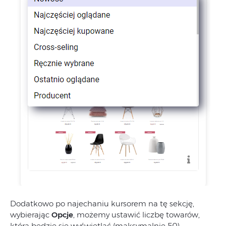
Dodatkowo po najechaniu kursorem na tę sekcję,
wybierając
Opcje
, możemy ustawić liczbę towarów,
która będzie się wyświetlać (maksymalnie 50).