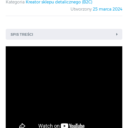
Kategoria
Kreator sklepu detalicznego (B2C)
Utworzony
25 marca 2024
SPIS TREŚCI
Krok 1 – Strona główna
Krok 2 – Lista towarów
Krok 3 – Szczegóły towaru
Krok 4 – Koszyk