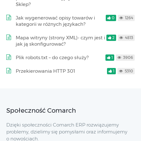
Sklep?
Jak wygenerować opisy towarów i
0
1264
kategorii w różnych językach?
Mapa witryny (strony XML)- czym jest i
2
4813
jak ją skonfigurować?
Plik robots.txt – do czego służy?
1
3906
Przekierowania HTTP 301
1
5310
Społeczność Comarch
Dzięki społeczności Comarch ERP rozwiązujemy
problemy, dzielimy się pomysłami oraz informujemy
o nowościach.