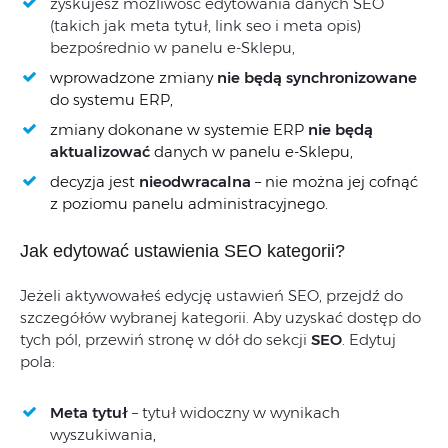
zyskujesz
możliwość
edytowania
danych
SEO
(
takich
jak meta tytuł
, link seo i
meta opis
)
bezpośrednio
w
panelu
e-
Sklepu,
wprowadzone
zmiany
nie
będą synchronizowane
do
systemu
ERP,
zmiany
dokonane
w
systemie
ERP
nie
będą
aktualizować
danych
w
panelu
e-
Sklepu,
decyzja
jest
nieodwracalna
–
nie
można
jej
cofnąć
z
poziomu
panelu
administracyjnego.
Jak edytować ustawienia SEO kategorii?
Jeżeli
aktywowałeś
edycję
ustawień
SEO,
przejdź
do
szczegółów
wybranej
kategorii. Aby uzyskać dostęp do
tych pól, przewiń stronę w dół do sekcji
SEO
. Edytuj
pola:
Meta tytuł
– tytuł widoczny w wynikach
wyszukiwania
,