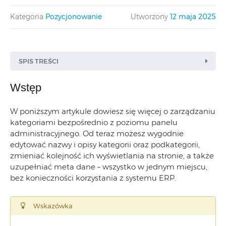
Kategoria
Pozycjonowanie
Utworzony
12 maja 2025
SPIS TREŚCI
Wstęp
W poniższym artykule dowiesz się więcej o zarządzaniu
Jak włączyć edycję kategorii
kategoriami bezpośrednio z poziomu panelu
produktowych w Comarch e-Sklep?
administracyjnego. Od teraz możesz wygodnie
edytować nazwy i opisy kategorii oraz podkategorii,
Jak mogę edytować kategorię
zmieniać kolejność ich wyświetlania na stronie, a także
produktową w Comarch e-Sklep?
uzupełniać meta dane – wszystko w jednym miejscu,
bez konieczności korzystania z systemu ERP.
Wskazówka
Jak włączyć edycję danych SEO
kategorii w panelu administracyjnym?