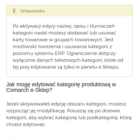
Wskazówka
Po
aktywacji
edycji
nazwy,
opisu
i
tłumaczeń
kategorii
nadal
możesz
dodawać
lub
usuwać
karty
towarowe
w
grupach towarowych. Jest
możliwość
tworzenia
i
usuwania kategorii
z
poziomu
systemu
ERP.
Ograniczenie
dotyczy
wyłącznie
danych
tekstowych
kategorii,
które
od
tej
pory
edytowane
są
tylko
w
panelu
e-
Sklepu.
Jak mogę edytować kategorię produktową w
Comarch e-Sklep?
Jeżeli
aktywowałeś
edycję
obszaru
kategorii,
możesz
rozpocząć
jej
modyfikację.
Poruszaj
się
po
drzewie
kategorii,
aby
wybrać
kategorię
lub
podkategorię,
którą
chcesz
edytować.