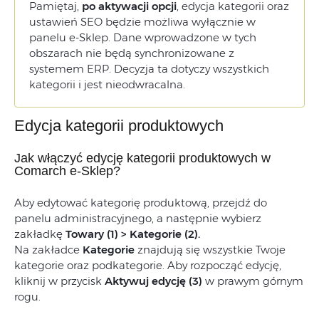
Pamiętaj,
po aktywacji opcji
, e
dycja kategorii oraz
ustawień SEO będzie możliwa wyłącznie w
Jak edytować ustawienia SEO
panelu e-Sklep.
Dane
wprowadzone
w
tych
kategorii?
obszarach
nie
będą
synchronizowane
z
systemem
ERP.
Decyzja
ta
dotyczy
wszystkich
Chciałbyś zlecić wprowadzenie
kategorii
i
jest
nieodwracalna.
danych SEO kategorii firmie
zewnętrznej?
Edycja kategorii produktowych
Jak włączyć edycję kategorii produktowych w
Comarch e-Sklep?
Aby edytować kategorię produktową
,
przejdź
do
panelu
administracyjnego,
a
następnie
wybierz
zakładkę
Towary (1) > Kategorie (2).
Na zakładce
Kategorie
znajdują się wszystkie Twoje
kategorie oraz podkategorie.
Aby
rozpocząć
edycję,
kliknij
w
przycisk
Aktywuj
edycję (
3)
w
prawym
górnym
rogu.