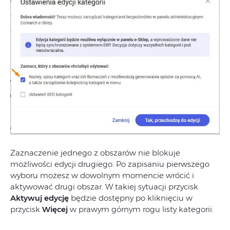
Zaznaczenie
jednego
z
obszarów
nie
blokuje
możliwości
edycji
drugiego.
Po
zapisaniu
pierwszego
wyboru
możesz
w
dowolnym
momencie
wrócić
i
aktywować
drugi
obszar.
W
takiej
sytuacji
przycisk
Aktywuj edycję
będzie
dostępny
po
kliknięciu
w
przycisk
Więcej
w
prawym
górnym
rogu
listy
kategorii.