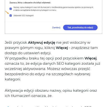
Jeśli
przycisk
Aktywuj edycję
nie
jest
widoczny
w
prawym
górnym
rogu,
kliknij
Więcej
–
znajdziesz
tam
dostęp
do
ustawień
edycji.
W
przypadku
braku
tej
opcji
pod
przyciskiem
Więcej
,
oznacza
to,
że
edycja
danych
SEO
kategorii
została
już
wcześniej
aktywowana.
Możesz
wówczas
przejść
bezpośrednio
do
edycji
na
szczegółach
wybranej
kategorii.
Aktywacja
edycji
obszaru
nazwy,
opisu
kategorii
oraz
ich
tłumaczeń
oznacza,
że: