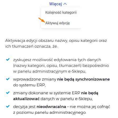
Aktywacja
edycji
obszaru
nazwy,
opisu
kategorii
oraz
ich
tłumaczeń
oznacza,
że:
zyskujesz
możliwość
edytowania
tych
danych
(nazwy kategorii, opisu, tłumaczeń)
bezpośrednio
w
panelu
administracyjnym
e-
Sklepu,
wprowadzone
zmiany
nie
będą synchronizowane
do
systemu
ERP,
zmiany
dokonane
w
systemie
ERP
nie
będą
aktualizować
danych
w
panelu
e-
Sklepu,
decyzja
jest
nieodwracalna
–
nie
można
jej
cofnąć
z
poziomu
panelu
administracyjnego.