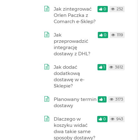
Jak zintegrować
0
252
Orlen Paczka z
Comarch e-Sklep?
Jak
0
1119
przeprowadzić
integrację
dostawy z DHL?
Jak dodać
1
3812
dodatkową
dostawę w e-
Sklepie?
Planowany termin
1
3173
dostawy
Dlaczego w
0
943
koszyku widać
dwa takie same
sposoby dostawy?