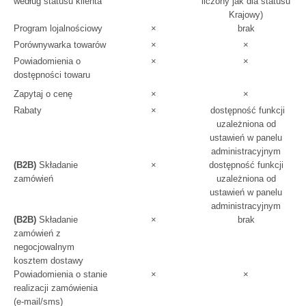
według statusu klienta
liczony jak dla statusu
Krajowy)
Program lojalnościowy
×
brak
Porównywarka towarów
×
×
Powiadomienia o
×
×
dostępności towaru
Zapytaj o cenę
×
×
Rabaty
×
dostępność funkcji
uzależniona od
ustawień w panelu
administracyjnym
(B2B)
Składanie
×
dostępność funkcji
zamówień
uzależniona od
ustawień w panelu
administracyjnym
(B2B)
Składanie
×
brak
zamówień z
negocjowalnym
kosztem dostawy
Powiadomienia o stanie
×
×
realizacji zamówienia
(e-mail/sms)