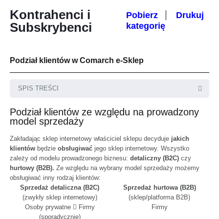
Kontrahenci i
Pobierz
Drukuj
Subskrybenci
kategorię
Podział klientów w Comarch e-Sklep
SPIS TREŚCI
Podział klientów ze względu na prowadzony
model sprzedaży
Zakładając sklep internetowy właściciel sklepu decyduje
jakich
klientów
będzie
obsługiwać
jego sklep internetowy. Wszystko
zależy od modelu prowadzonego biznesu:
detaliczny (B2C)
czy
hurtowy (B2B).
Ze względu na wybrany model sprzedaży możemy
obsługiwać inny rodzaj klientów:
Sprzedaż detaliczna (B2C)
Sprzedaż hurtowa (B2B)
(zwykły sklep internetowy)
(sklep/platforma B2B)
Osoby prywatne
Firmy
Firmy
(sporadycznie)