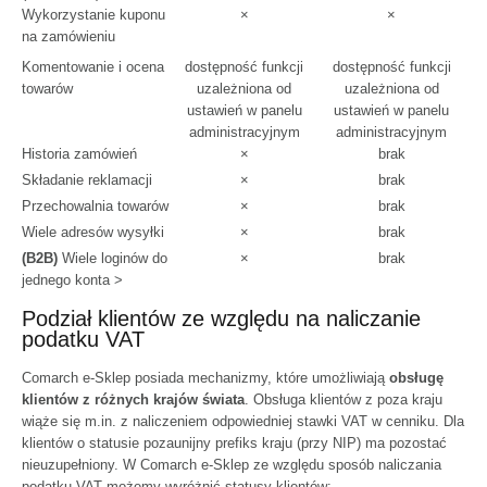
Wykorzystanie kuponu
×
×
na zamówieniu
Komentowanie i ocena
dostępność funkcji
dostępność funkcji
towarów
uzależniona od
uzależniona od
ustawień w panelu
ustawień w panelu
administracyjnym
administracyjnym
Historia zamówień
×
brak
Składanie reklamacji
×
brak
Przechowalnia towarów
×
brak
Wiele adresów wysyłki
×
brak
(B2B)
Wiele loginów do
×
brak
jednego konta >
Podział klientów ze względu na naliczanie
podatku VAT
Comarch e-Sklep posiada mechanizmy, które umożliwiają
obsługę
klientów z różnych krajów świata
. Obsługa klientów z poza kraju
wiąże się m.in. z naliczeniem odpowiedniej stawki VAT w cenniku. Dla
klientów o statusie pozaunijny prefiks kraju (przy NIP) ma pozostać
nieuzupełniony. W Comarch e-Sklep ze względu sposób naliczania
podatku VAT możemy wyróżnić statusy klientów: