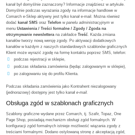
kanał był domyślnie zaznaczony? Informacje znajdziesz w
artykule
.
Domyślnie podczas wyrażania zgody na informacje handlowe w
Comarch e-Sklep aktywny jest tylko kanał e-mail. Można również
dodać
kanał SMS
oraz
Telefon
w
panelu administracyjnym
w
menu
Ustawienia / Treści formalne / Zgody / Zgoda na
otrzymywanie newslettera
na zakładce
Treść
. Każda zmiana
kanałów tworzy nową wersję zgody. Po aktywacji dodatkowych
kanałów w każdym z naszych standardowych szablonów graficznych
Klient może wyrazić zgodę na formę kontaktu poprzez SMS, telefon:
podczas rejestracji w sklepie,
podczas składania zamówienia (będąc zalogowanym w sklepie),
po zalogowaniu się do profilu Klienta.
Podczas składania zamówienia jako Kontrahent niezalogowany
(jednorazowy) dostępny jest tylko kanał
e-mail.
Obsługa zgód w szablonach graficznych
Szablony graficzne wydane przez Comarch, tj. Szafir, Topaz, One
Page Shop, posiadają mechanizm obsługi zgód formalnych. W
konfiguracji zgód formalnych istnieje możliwość wiązania zgody z
treściami formalnymi. Dodano ostylowaną stronę z akceptacją zgód,