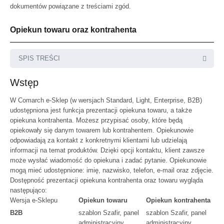
dokumentów powiązane z treściami zgód.
Opiekun towaru oraz kontrahenta
SPIS TREŚCI
Wstęp
W Comarch e-Sklep (w wersjach Standard, Light, Enterprise, B2B)
udostępniona jest funkcja prezentacji opiekuna towaru, a także
Konfiguracja w ERP Optima
opiekuna kontrahenta. Możesz przypisać osoby, które będą
Konfiguracja w ERP XL
opiekowały się danym towarem lub kontrahentem. Opiekunowie
odpowiadają za kontakt z konkretnymi klientami lub udzielają
informacji na temat produktów. Dzięki opcji kontaktu, klient zawsze
może wysłać wiadomość do opiekuna i zadać pytanie. Opiekunowie
mogą mieć udostępnione: imię, nazwisko, telefon, e-mail oraz zdjęcie.
Lista towarów
Dostępność prezentacji opiekuna kontrahenta oraz towaru wygląda
Szczegóły towaru
następująco:
Wersja e-Sklepu
Opiekun towaru
Opiekun kontrahenta
B2B
szablon Szafir, panel
szablon Szafir, panel
administracyjny
administracyjny