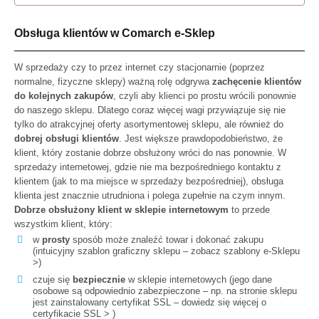
Obsługa klientów w Comarch e-Sklep
W sprzedaży czy to przez internet czy stacjonarnie (poprzez
normalne, fizyczne sklepy) ważną rolę odgrywa
zachęcenie klientów
do kolejnych zakupów
, czyli aby klienci po prostu wrócili ponownie
do naszego sklepu. Dlatego coraz więcej wagi przywiązuje się nie
tylko do atrakcyjnej oferty asortymentowej sklepu, ale również do
dobrej obsługi klientów
. Jest większe prawdopodobieństwo, że
klient, który zostanie dobrze obsłużony wróci do nas ponownie. W
sprzedaży internetowej, gdzie nie ma bezpośredniego kontaktu z
klientem (jak to ma miejsce w sprzedaży bezpośredniej), obsługa
klienta jest znacznie utrudniona i polega zupełnie na czym innym.
Dobrze obsłużony klient w sklepie internetowym
to przede
wszystkim klient, który:
w
prosty
sposób może znaleźć towar i dokonać zakupu
(intuicyjny szablon graficzny sklepu –
zobacz szablony e-Sklepu
>
)
czuje się
bezpiecznie
w sklepie internetowych (jego dane
osobowe są odpowiednio zabezpieczone – np. na stronie sklepu
jest zainstalowany certyfikat SSL –
dowiedz się więcej o
certyfikacie SSL >
)