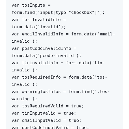
var tosInputs =
form.find('input[type="checkbox"]');
var formInvalidInfo =
form.data('invalid');
var emailInvalidInfo = form.data('email-
invalid');
var postCodeInvalidInfo =
form.data('pcode-invalid');
var tinInvalidInfo = form.data('tin-
invalid');
var tosRequiredInfo = form.data('tos-
invalid');
var warningTosInfos = form.find('.tos-
warning');
var tosRequiredValid = true;
var tinInputValid = true;
var emailInputValid = true;
var postCodeInputValid = true;