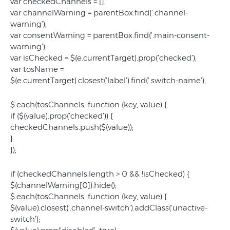
var checkedChannels = [];
var channelWarning = parentBox.find(’.channel-
warning’);
var consentWarning = parentBox.find(’.main-consent-
warning’);
var isChecked = $(e.currentTarget).prop(’checked’);
var tosName =
$(e.currentTarget).closest(’label’).find(’.switch-name’);
$.each(tosChannels, function (key, value) {
if ($(value).prop(’checked’)) {
checkedChannels.push($(value));
}
});
if (checkedChannels.length > 0 && !isChecked) {
$(channelWarning[0]).hide();
$.each(tosChannels, function (key, value) {
$(value).closest(’.channel-switch’).addClass(’unactive-
switch’);