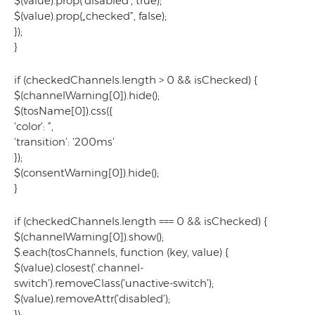
$(value).prop(’disabled’, true);
$(value).prop(„checked”, false);
});
}
if (checkedChannels.length > 0 && isChecked) {
$(channelWarning[0]).hide();
$(tosName[0]).css({
'color’: ”,
'transition’: '200ms’
});
$(consentWarning[0]).hide();
}
if (checkedChannels.length === 0 && isChecked) {
$(channelWarning[0]).show();
$.each(tosChannels, function (key, value) {
$(value).closest(’.channel-
switch’).removeClass(’unactive-switch’);
$(value).removeAttr(’disabled’);
});