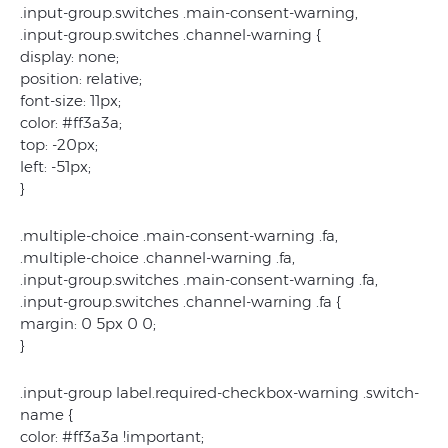
.input-group.switches .main-consent-warning,
.input-group.switches .channel-warning {
display: none;
position: relative;
font-size: 11px;
color: #ff3a3a;
top: -20px;
left: -51px;
}
.multiple-choice .main-consent-warning .fa,
.multiple-choice .channel-warning .fa,
.input-group.switches .main-consent-warning .fa,
.input-group.switches .channel-warning .fa {
margin: 0 5px 0 0;
}
.input-group label.required-checkbox-warning .switch-
name {
color: #ff3a3a !important;