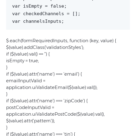
var isEmpty = false;
var checkedChannels = [];
var channelsInputs;
$.each(formRequiredInputs, function (key, value) {
$(value).addClass(’validationStyles’);
if ($(value).val() == ”) {
isEmpty = true;
}
if ($(value).attr(’name’) === ’email’) {
emailInputValid =
application.uiValidateEmail($(value).val());
}
if ($(value).attr(’name’) === 'zipCode’) {
postCodeInputValid =
application.uiValidatePostCode($(value).val(),
$(value).attr(’pattern’));
}
if ($(value).attr(’name’) === 'tin’) {