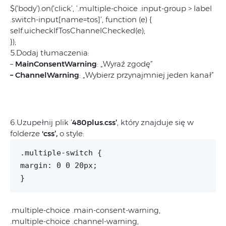
$(’body’).on(’click’, ’.multiple-choice .input-group > label
.switch-input[name=tos]’, function (e) {
self.uicheckIfTosChannelChecked(e);
});
5.Dodaj tłumaczenia:
–
MainConsentWarning
: „Wyraź zgodę”
– ChannelWarning
: „Wybierz przynajmniej jeden kanał”
6.Uzupełnij plik ’
480plus.css’
, który znajduje się w
folderze
'css’,
o style:
.multiple-switch {
margin: 0 0 20px;
}
.multiple-choice .main-consent-warning,
.multiple-choice .channel-warning,