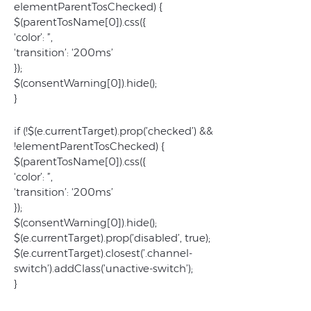
elementParentTosChecked) {
$(parentTosName[0]).css({
'color’: ”,
'transition’: '200ms’
});
$(consentWarning[0]).hide();
}
if (!$(e.currentTarget).prop(’checked’) &&
!elementParentTosChecked) {
$(parentTosName[0]).css({
'color’: ”,
'transition’: '200ms’
});
$(consentWarning[0]).hide();
$(e.currentTarget).prop(’disabled’, true);
$(e.currentTarget).closest(’.channel-
switch’).addClass(’unactive-switch’);
}