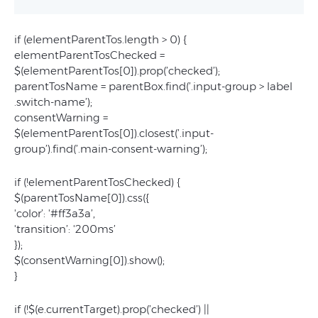
if (elementParentTos.length > 0) {
elementParentTosChecked =
$(elementParentTos[0]).prop(’checked’);
parentTosName = parentBox.find(’.input-group > label
.switch-name’);
consentWarning =
$(elementParentTos[0]).closest(’.input-
group’).find(’.main-consent-warning’);
if (!elementParentTosChecked) {
$(parentTosName[0]).css({
'color’: '#ff3a3a’,
'transition’: '200ms’
});
$(consentWarning[0]).show();
}
if (!$(e.currentTarget).prop(’checked’) ||