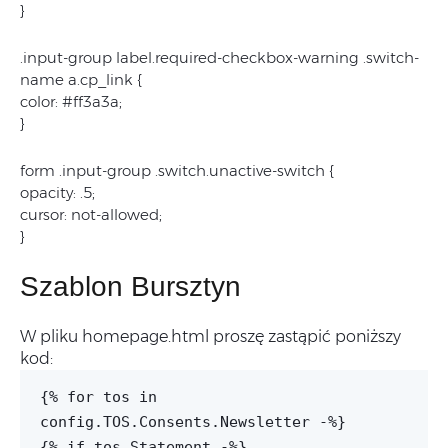
}
.input-group label.required-checkbox-warning .switch-
name a.cp_link {
color: #ff3a3a;
}
form .input-group .switch.unactive-switch {
opacity: .5;
cursor: not-allowed;
}
Szablon Bursztyn
W pliku homepage.html proszę zastąpić poniższy
kod:
{% for tos in
config.TOS.Consents.Newsletter -%}
{% if tos.Statement -%}