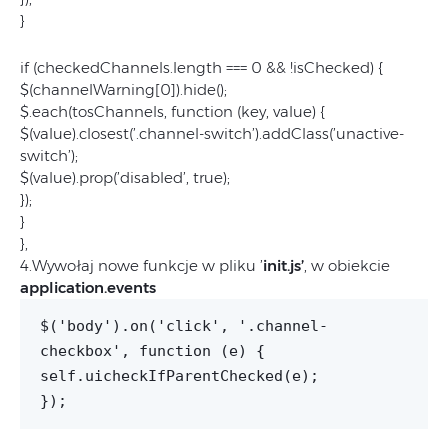
}
if (checkedChannels.length === 0 && !isChecked) {
$(channelWarning[0]).hide();
$.each(tosChannels, function (key, value) {
$(value).closest(’.channel-switch’).addClass(’unactive-
switch’);
$(value).prop(’disabled’, true);
});
}
},
4.Wywołaj nowe funkcje w pliku ’
init.js’
, w obiekcie
application.events
$('body').on('click', '.channel-
checkbox', function (e) {
self.uicheckIfParentChecked(e);
});