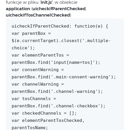
funkcje w pliku ’
init.js’
, w obiekcie
application
(
uicheckIfParentChecked
,
uicheckIfTosChannelChecked
)
uicheckIfParentChecked: function(e) {
var parentBox =
$(e.currentTarget).closest('.multiple-
choice');
var elementParentTos =
parentBox.find('input[name=tos]');
var consentWarning =
parentBox.find('.main-consent-warning');
var channelWarning =
parentBox.find('.channel-warning');
var tosChannels =
parentBox.find('.channel-checkbox');
var checkedChannels = [];
var elementParentTosChecked,
parentTosName;