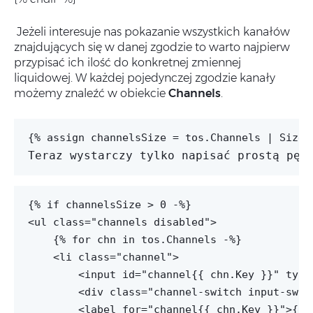
Jeżeli interesuje nas pokazanie wszystkich kanałów
znajdujących się w danej zgodzie to warto najpierw
przypisać ich ilość do konkretnej zmiennej
liquidowej. W każdej pojedynczej zgodzie kanały
możemy znaleźć w obiekcie
Channels
.
Teraz wystarczy tylko napisać prostą pęt
{% if channelsSize > 0 -%}

<ul class="channels disabled">

    {% for chn in tos.Channels -%}

    <li class="channel">

        <input id="channel{{ chn.Key }}" type
        <div class="channel-switch input-swit
        <label for="channel{{ chn.Key }}">{{ch