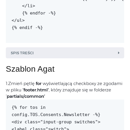
    </li>

    {% endfor -%}

</ul>

{% endif -%}

SPIS TREŚCI
Szablon Agat
1.Zmień pętlę
for
wyświetlającą checkboxy ze zgodami
w pliku
’footer.html’
, który znajduje się w folderze
’
partials/common’
{% for tos in
config.TOS.Consents.Newsletter -%}
<div class="input-group switches">
<label class="switch">