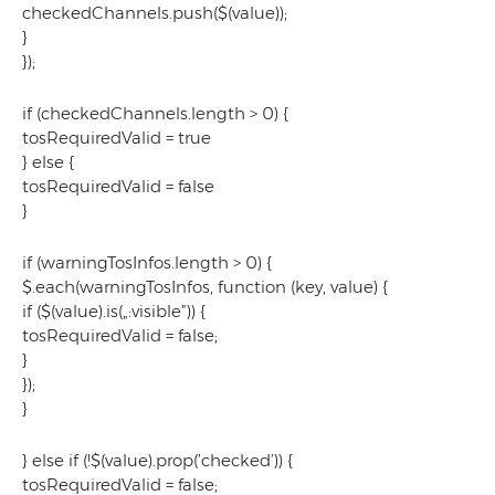
checkedChannels.push($(value));
}
});
if (checkedChannels.length > 0) {
tosRequiredValid = true
} else {
tosRequiredValid = false
}
if (warningTosInfos.length > 0) {
$.each(warningTosInfos, function (key, value) {
if ($(value).is(„:visible”)) {
tosRequiredValid = false;
}
});
}
} else if (!$(value).prop(’checked’)) {
tosRequiredValid = false;