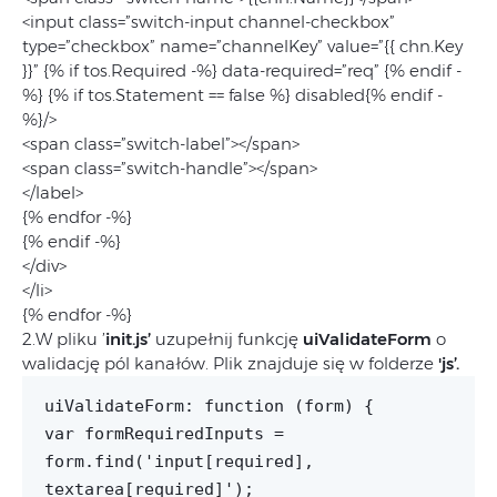
<input class=”switch-input channel-checkbox”
type=”checkbox” name=”channelKey” value=”{{ chn.Key
}}” {% if tos.Required -%} data-required=”req” {% endif -
%} {% if tos.Statement == false %} disabled{% endif -
%}/>
<span class=”switch-label”></span>
<span class=”switch-handle”></span>
</label>
{% endfor -%}
{% endif -%}
</div>
</li>
{% endfor -%}
2.W pliku ’
init.js’
uzupełnij funkcję
uiValidateForm
o
walidację pól kanałów. Plik znajduje się w folderze
'js’.
uiValidateForm: function (form) {
var formRequiredInputs =
form.find('input[required],
textarea[required]');