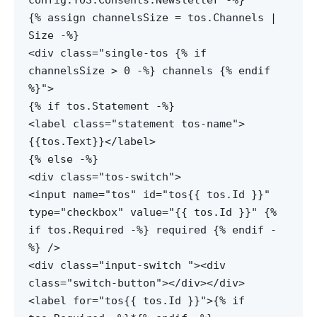
{% assign channelsSize = tos.Channels |
Size -%}
<div class="single-tos {% if
channelsSize > 0 -%} channels {% endif
%}">
{% if tos.Statement -%}
<label class="statement tos-name">
{{tos.Text}}</label>
{% else -%}
<div class="tos-switch">
<input name="tos" id="tos{{ tos.Id }}"
type="checkbox" value="{{ tos.Id }}" {%
if tos.Required -%} required {% endif -
%} />
<div class="input-switch "><div
class="switch-button"></div></div>
<label for="tos{{ tos.Id }}">{% if