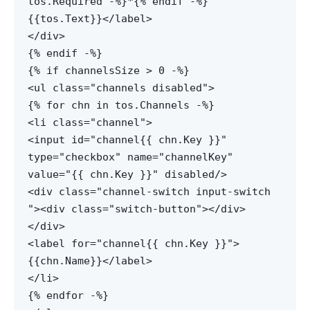
tos.Required -%}*{% endif -%}
{{tos.Text}}</label>
</div>
{% endif -%}
{% if channelsSize > 0 -%}
<ul class="channels disabled">
{% for chn in tos.Channels -%}
<li class="channel">
<input id="channel{{ chn.Key }}"
type="checkbox" name="channelKey"
value="{{ chn.Key }}" disabled/>
<div class="channel-switch input-switch
"><div class="switch-button"></div>
</div>
<label for="channel{{ chn.Key }}">
{{chn.Name}}</label>
</li>
{% endfor -%}