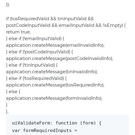
});
if (tosRequiredValid && tinInputValid &&
postCodeInputValid && emailInputValid && !isEmpty) {
return true;
} else if (!emailInputValid) {
application.createMessage(emailInvalidInfo);
} else if (!postCodeInputValid) {
application.createMessage(postCodeInvalidInfo);
} else if (!tinInputValid) {
application.createMessage(tinInvalidInfo);
} else if (!tosRequiredValid) {
application.createMessage(tosRequiredInfo);
} else {
application.createMessage(formInvalidInfo);
}
},
uiValidateForm: function (form) {
var formRequiredInputs =