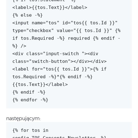
<label>{{tos.Text}}</label>
{% else -%}
<input name="tos" id="tos{{ tos.Id }}"
type="checkbox" value="{{ tos.Id }}" {%
if tos.Required -%} required {% endif -
%} />
<div class="input-switch "><div
class="switch-button"></div></div>
<label for="tos{{ tos.Id }}">{% if
tos.Required -%}*{% endif -%}
{{tos.Text}}</label>
{% endif -%}
{% endfor -%}
następującym:
{% for tos in
config.TOS.Consents.Newsletter -%}