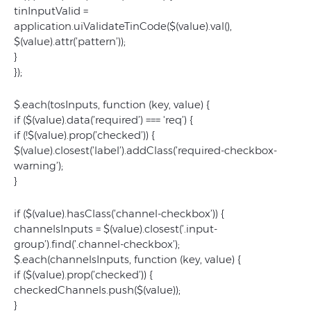
tinInputValid =
application.uiValidateTinCode($(value).val(),
$(value).attr(’pattern’));
}
});
$.each(tosInputs, function (key, value) {
if ($(value).data(’required’) === 'req’) {
if (!$(value).prop(’checked’)) {
$(value).closest(’label’).addClass(’required-checkbox-
warning’);
}
if ($(value).hasClass(’channel-checkbox’)) {
channelsInputs = $(value).closest(’.input-
group’).find(’.channel-checkbox’);
$.each(channelsInputs, function (key, value) {
if ($(value).prop(’checked’)) {
checkedChannels.push($(value));
}