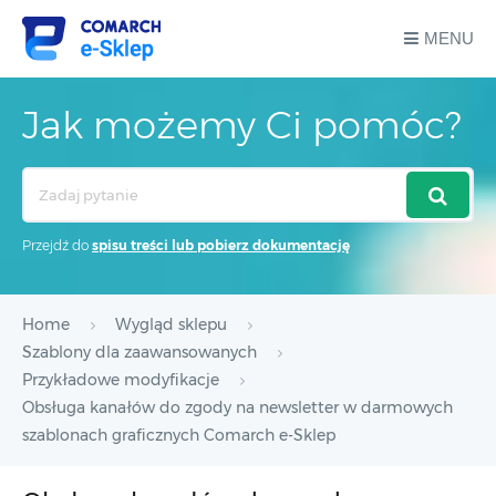
MENU
Jak możemy Ci pomóc?
Search
For
Przejdź do
spisu treści lub pobierz dokumentację
Home
Wygląd sklepu
Szablony dla zaawansowanych
Przykładowe modyfikacje
Obsługa kanałów do zgody na newsletter w darmowych
szablonach graficznych Comarch e-Sklep