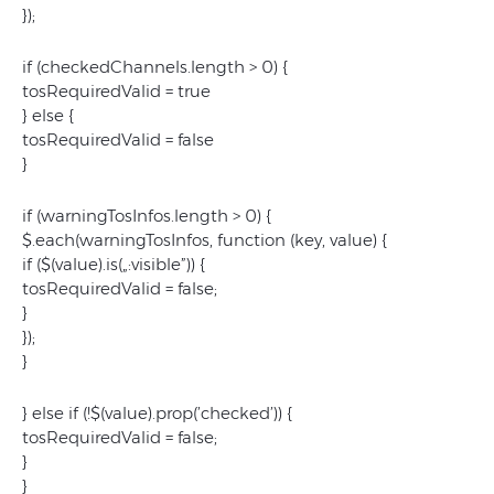
});
if (checkedChannels.length > 0) {
tosRequiredValid = true
} else {
tosRequiredValid = false
}
if (warningTosInfos.length > 0) {
$.each(warningTosInfos, function (key, value) {
if ($(value).is(„:visible”)) {
tosRequiredValid = false;
}
});
}
} else if (!$(value).prop(’checked’)) {
tosRequiredValid = false;
}
}