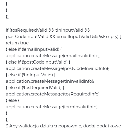
}
}
});
if (tosRequiredValid && tinInputValid &&
postCodeInputValid && emailInputValid && !isEmpty) {
return true;
} else if (!emailInputValid) {
application.createMessage(emailInvalidInfo);
} else if (!postCodeInputValid) {
application.createMessage(postCodeInvalidInfo);
} else if (!tinInputValid) {
application.createMessage(tinInvalidInfo);
} else if (!tosRequiredValid) {
application.createMessage(tosRequiredInfo);
} else {
application.createMessage(formInvalidInfo);
}
},
3.Aby walidacja działała poprawnie, dodaj dodatkowe