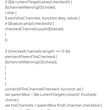
if ($(e.currentTarget).prop(’checked’)) {
$(channelWarning[0]).hide();
} else {
$.each(tosChannels, function (key, value) {
if ($(value).prop(’checked’)) {
checkedChannels.push($(value));
}
});
if (checkedChannels.length === 0 &&
elementParentTosChecked) {
$(channelWarning[0]).show();
}
}
}
},
uicheckIfTosChannelChecked: function (e) {
var parentBox = $(e.currentTarget).closest(’.multiple-
choice’);
var tosChannels = parentBox.find(’.channel-checkbox’);