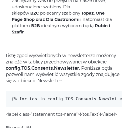
Zachęcamy Was do przejścia na nasze nowe,
udoskonalone szablony. Dla
sklepów
B2C
polecamy szablony
Topaz, One
Page Shop oraz Dla Gastronomii
, natomiast dla
platform
B2B
idealnym wyborem będą
Rubin i
Szafir
.
Listę zgód wyświetlanych w newsletterze możemy
znaleźć w tablicy przechowywanej w obiekcie
config.TOS.Consents.Newsletter.
Poniższa pętla
pozwoli nam wyświetlić wszystkie zgody znajdujące
się w obiekcie Newsletter:
{% for tos in config.TOS.Consents.Newsletter 
<label class=”statement tos-name”>{{tos.Text}}</label>
{% endif -%}