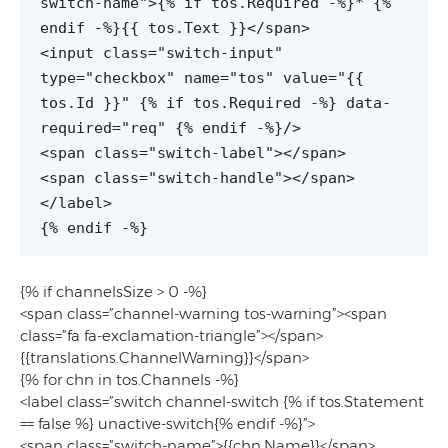
switch-name">{% if tos.Required -%}* {%
endif -%}{{ tos.Text }}</span>
<input class="switch-input"
type="checkbox" name="tos" value="{{
tos.Id }}" {% if tos.Required -%} data-
required="req" {% endif -%}/>
<span class="switch-label"></span>
<span class="switch-handle"></span>
</label>
{% endif -%}
{% if channelsSize > 0 -%}
<span class=”channel-warning tos-warning”><span
class=”fa fa-exclamation-triangle”></span>
{{translations.ChannelWarning}}</span>
{% for chn in tos.Channels -%}
<label class=”switch channel-switch {% if tos.Statement
== false %} unactive-switch{% endif -%}”>
<span class=”switch-name”>{{chn.Name}}</span>