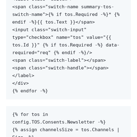
<span class="switch-name summary-tos-
switch-name">{% if tos.Required -%}* {%
endif -%}{{ tos.Text }}</span>
<input class="switch-input"
type="checkbox" name="tos" value="{{
tos.Id }}" {% if tos.Required -%} data-
required="req" {% endif -%}/>
<span class="switch-label"></span>
<span class="switch-handle"></span>
</label>
</div>
{% endfor -%}
{% for tos in
config.TOS.Consents.Newsletter -%}
{% assign channelsSize = tos.Channels |