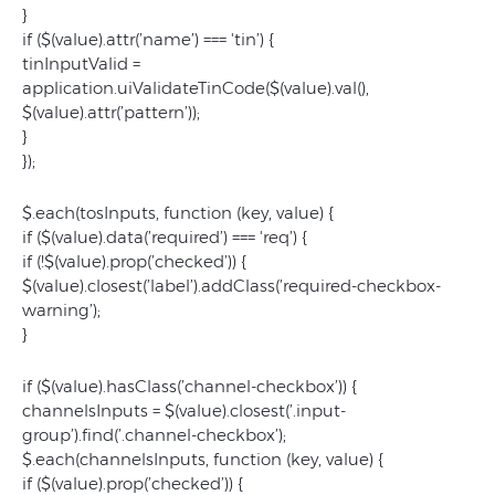
}
if ($(value).attr(’name’) === 'tin’) {
tinInputValid =
application.uiValidateTinCode($(value).val(),
$(value).attr(’pattern’));
}
});
$.each(tosInputs, function (key, value) {
if ($(value).data(’required’) === 'req’) {
if (!$(value).prop(’checked’)) {
$(value).closest(’label’).addClass(’required-checkbox-
warning’);
}
if ($(value).hasClass(’channel-checkbox’)) {
channelsInputs = $(value).closest(’.input-
group’).find(’.channel-checkbox’);
$.each(channelsInputs, function (key, value) {
if ($(value).prop(’checked’)) {