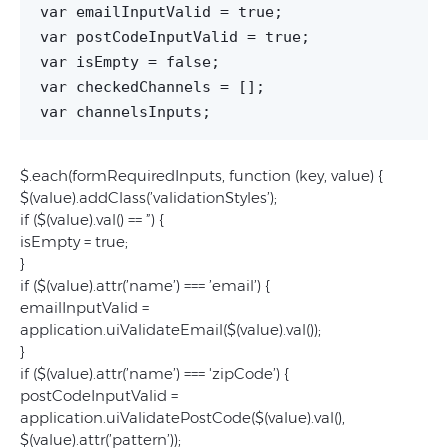
var emailInputValid = true;
var postCodeInputValid = true;
var isEmpty = false;
var checkedChannels = [];
var channelsInputs;
$.each(formRequiredInputs, function (key, value) {
$(value).addClass(’validationStyles’);
if ($(value).val() == ”) {
isEmpty = true;
}
if ($(value).attr(’name’) === ’email’) {
emailInputValid =
application.uiValidateEmail($(value).val());
}
if ($(value).attr(’name’) === 'zipCode’) {
postCodeInputValid =
application.uiValidatePostCode($(value).val(),
$(value).attr(’pattern’));