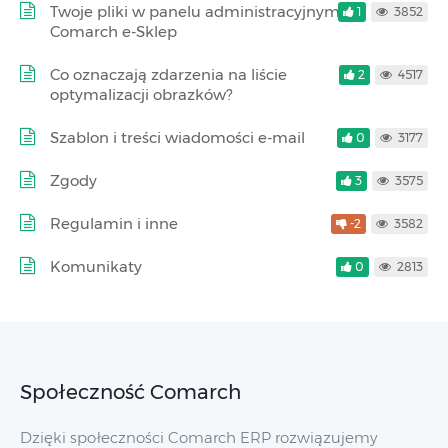
Twoje pliki w panelu administracyjnym
1
3852
Comarch e-Sklep
Co oznaczają zdarzenia na liście
2
4517
optymalizacji obrazków?
Szablon i treści wiadomości e-mail
0
3177
Zgody
3
3575
Regulamin i inne
-2
3582
Komunikaty
0
2813
Społeczność Comarch
Dzięki społeczności Comarch ERP rozwiązujemy