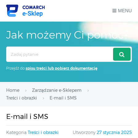
MENU
Jak możemy Ci pomóc?
Search
For
Przejdź do
spisu treści lub pobierz dokumentację
Home
Zarządzanie e-Sklepem
Treści i obrazki
E-mail i SMS
E-mail i SMS
Kategoria
Treści i obrazki
Utworzony
27 stycznia 2025