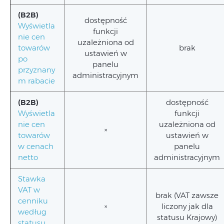
(B2B)
dostępność
Wyświetla
funkcji
nie cen
uzależniona od
towarów
brak
ustawień w
po
panelu
przyznany
administracyjnym
m rabacie
(B2B)
dostępność
Wyświetla
funkcji
nie cen
uzależniona od
×
towarów
ustawień w
w cenach
panelu
netto
administracyjnym
Stawka
VAT w
brak (VAT zawsze
cenniku
×
liczony jak dla
według
statusu Krajowy)
statusu