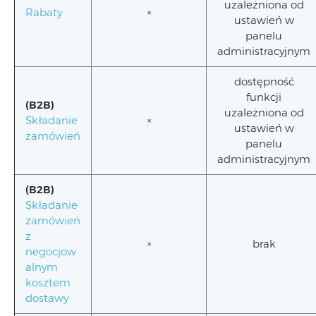
uzależniona od
Rabaty
×
ustawień w
panelu
administracyjnym
dostępność
funkcji
(B2B)
uzależniona od
Składanie
×
ustawień w
zamówień
panelu
administracyjnym
(B2B)
Składanie
zamówień
z
×
brak
negocjow
alnym
kosztem
dostawy