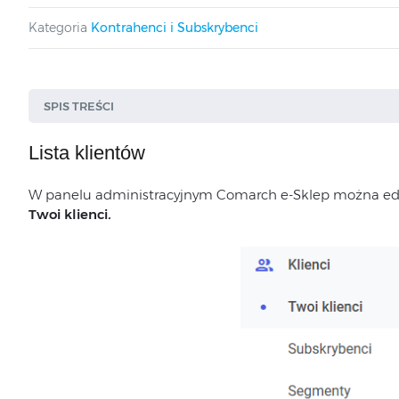
Kategoria
Kontrahenci i Subskrybenci
SPIS TREŚCI
Lista klientów
Szczegóły kontrahenta
W panelu administracyjnym Comarch e-Sklep można edy
Jak dodać nowego klienta?
Twoi klienci
.
Jak wygenerować nowe hasło dla kontrahenta
Wysyłanie kontrahentów z systemu ERP do e-
Operacje seryjne na liście klientów