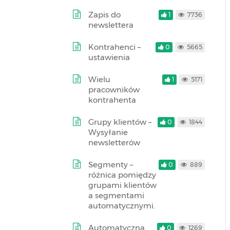
Zapis do
1
7736
newslettera
Kontrahenci –
0
5665
ustawienia
Wielu
1
5171
pracowników
kontrahenta
Grupy klientów –
0
1844
Wysyłanie
newsletterów
Segmenty –
0
889
różnica pomiędzy
grupami klientów
a segmentami
automatycznymi.
Automatyczna
0
1269