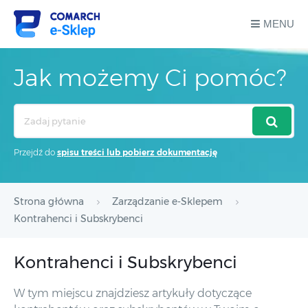
MENU
Jak możemy Ci pomóc?
Search
For
Przejdź do
spisu treści lub pobierz dokumentację
Strona główna
Zarządzanie e-Sklepem
Kontrahenci i Subskrybenci
Kontrahenci i Subskrybenci
W tym miejscu znajdziesz artykuły dotyczące