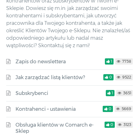
kontrahentów oraz subskrybentów w Twoim e-
Sklepie. Dowiesz się m.in: jak zarządzać swoimi
kontrahentami i subskrybentami, jak utworzyć
pracownika dla Twojego kontrahenta, a także jak
określić Klientów Twojego e-Sklepu. Nie znalazłeś/aś
odpowiedniego artykułu lub nadal masz
wątpliwości? Skontaktuj się z nami!
Zapis do newslettera
1
7738
Jak zarządzać listą klientów?
0
9522
Subskrybenci
1
3651
Kontrahenci – ustawienia
0
5669
Obsługa klientów w Comarch e-
0
3123
Sklep