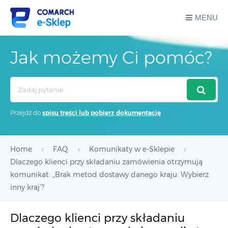
MENU
Jak możemy Ci pomóc?
Search
For
Przejdź do
spisu treści lub pobierz dokumentację
Home
FAQ
Komunikaty w e-Sklepie
Dlaczego klienci przy składaniu zamówienia otrzymują
komunikat: „Brak metod dostawy danego kraju. Wybierz
inny kraj’?
Dlaczego klienci przy składaniu