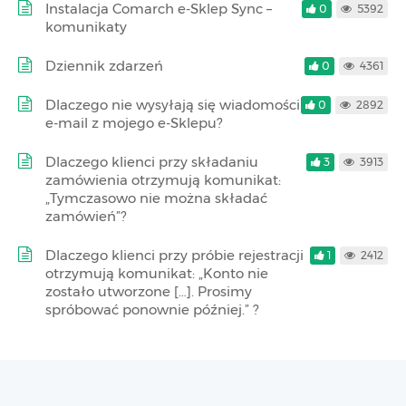
Instalacja Comarch e-Sklep Sync –
0
5392
komunikaty
Dziennik zdarzeń
0
4361
Dlaczego nie wysyłają się wiadomości
0
2892
e-mail z mojego e-Sklepu?
Dlaczego klienci przy składaniu
3
3913
zamówienia otrzymują komunikat:
„Tymczasowo nie można składać
zamówień”?
Dlaczego klienci przy próbie rejestracji
1
2412
otrzymują komunikat: „Konto nie
zostało utworzone […]. Prosimy
spróbować ponownie później.” ?