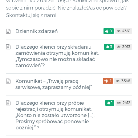
w Dzienniku Zdarzeń błąd? Koniecznie sprawdź, jak
sobie z nim poradzić. Nie znalazłeś/aś odpowiedzi?
Skontaktuj się z nami.
Dziennik zdarzeń
0
4361
Dlaczego klienci przy składaniu
3
3913
zamówienia otrzymują komunikat:
„Tymczasowo nie można składać
zamówień”?
Komunikat – „Trwają pracę
-1
3546
serwisowe, zapraszamy później”
Dlaczego klienci przy próbie
1
2412
rejestracji otrzymują komunikat:
„Konto nie zostało utworzone […].
Prosimy spróbować ponownie
później.” ?