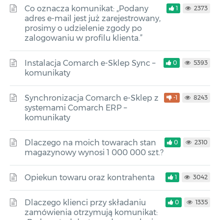
Co oznacza komunikat: „Podany
1
2373
adres e-mail jest już zarejestrowany,
prosimy o udzielenie zgody po
zalogowaniu w profilu klienta.”
Instalacja Comarch e-Sklep Sync –
0
5393
komunikaty
Synchronizacja Comarch e-Sklep z
-1
8243
systemami Comarch ERP –
komunikaty
Dlaczego na moich towarach stan
0
2310
magazynowy wynosi 1 000 000 szt.?
Opiekun towaru oraz kontrahenta
1
3042
Dlaczego klienci przy składaniu
0
1335
zamówienia otrzymują komunikat: