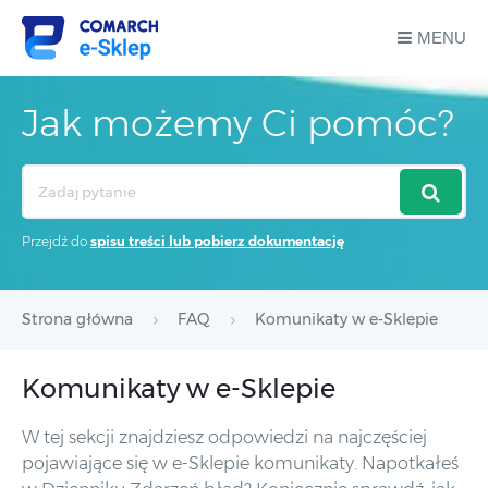
MENU
Jak możemy Ci pomóc?
Search
For
Przejdź do
spisu treści lub pobierz dokumentację
Strona główna
FAQ
Komunikaty w e-Sklepie
Komunikaty w e-Sklepie
W tej sekcji znajdziesz odpowiedzi na najczęściej
pojawiające się w e-Sklepie komunikaty. Napotkałeś