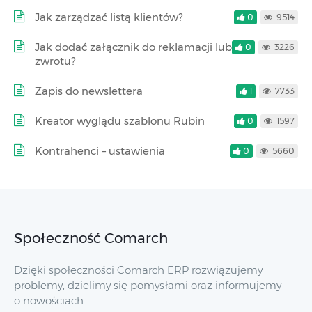
Jak zarządzać listą klientów?
0
9514
Jak dodać załącznik do reklamacji lub
0
3226
zwrotu?
Zapis do newslettera
1
7733
Kreator wyglądu szablonu Rubin
0
1597
Kontrahenci – ustawienia
0
5660
Społeczność Comarch
Dzięki społeczności Comarch ERP rozwiązujemy
problemy, dzielimy się pomysłami oraz informujemy
o nowościach.