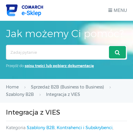
MENU
Jak możemy Ci pomóc?
Search
For
Przejdź do
spisu treści lub pobierz dokumentację
Home
Sprzedaż B2B (Business to Business)
Szablony B2B
Integracja z VIES
Integracja z VIES
Kategoria
Szablony B2B
,
Kontrahenci i Subskrybenci
,