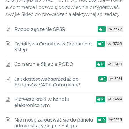
sekcji znajdziesz treści , które wprowadzą Cię w świat
e-commerce i pozwolą odpowiednio przygotować
swój e-Sklep do prowadzenia efektywnej sprzedaży.
Rozporządzenie GPSR
1
4427
Dyrektywa Omnibus w Comarch e-
1
3706
Sklep
Comarch e-Sklep a RODO
0
3469
Jak dostosować sprzedaż do
1
3431
przepisów VAT e-Commerce?
Pierwsze kroki w handlu
9
3499
elektronicznym
Nie mogę zalogować się do panelu
0
1263
administracyjnego e-Sklepu