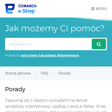
MENU
Jak możemy Ci pomóc?
Search
For
Przejdź do
spisu treści lub pobierz dokumentację
Strona główna
FAQ
Porady
Porady
Zapoznaj się z naszymi poradami na temat
sprzedaży internetowej i zadbaj o swój e-Sklep. W tej