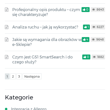
Profesjonalny opis produktu – czym
0
8643
się charakteryzuje?
Analiza ruchu – jak ją wykorzystać?
1
6227
Jakie są wymagania dla obrazków w
4
9648
e-Sklepie?
Czym jest GS1 SmartSearch i do
0
1882
czego służy?
1
2
3
Następna
Kategorie
Integracja z Allegro