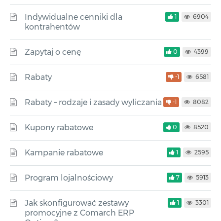
Indywidualne cenniki dla
1
6904
kontrahentów
Zapytaj o cenę
0
4399
Rabaty
-1
6581
Rabaty – rodzaje i zasady wyliczania
-1
8082
Kupony rabatowe
0
8520
Kampanie rabatowe
1
2595
Program lojalnościowy
7
5913
Jak skonfigurować zestawy
1
3301
promocyjne z Comarch ERP