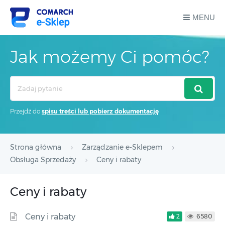
MENU
Jak możemy Ci pomóc?
Search
For
Przejdź do
spisu treści lub pobierz dokumentację
Strona główna
Zarządzanie e-Sklepem
Obsługa Sprzedaży
Ceny i rabaty
Ceny i rabaty
Ceny i rabaty
2
6580