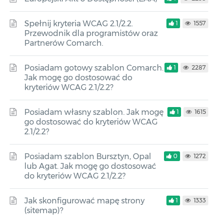
Spełnij kryteria WCAG 2.1/2.2.
1
1557
Przewodnik dla programistów oraz
Partnerów Comarch.
Posiadam gotowy szablon Comarch.
1
2287
Jak mogę go dostosować do
kryteriów WCAG 2.1/2.2?
Posiadam własny szablon. Jak mogę
1
1615
go dostosować do kryteriów WCAG
2.1/2.2?
Posiadam szablon Bursztyn, Opal
0
1272
lub Agat. Jak mogę go dostosować
do kryteriów WCAG 2.1/2.2?
Jak skonfigurować mapę strony
1
1333
(sitemap)?