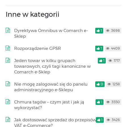
Inne w kategorii
Dyrektywa Omnibus w Comarch e-
1
3698
Sklep
Rozporządzenie GPSR
1
4409
Jeden towar w kilku grupach
1
1717
towarowych, czyli tagi kanoniczne w
Comarch e-Sklep
Nie mogę zalogować się do panelu
0
1258
administracyjnego e-Sklepu
Chmura tagów – czym jest i jak ją
1
3550
wykorzystać?
Jak dostosować sprzedaż do przepisów
1
3426
VAT e-Commerce?