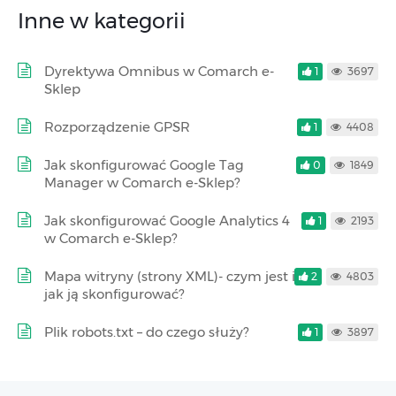
Inne w kategorii
Dyrektywa Omnibus w Comarch e-
1
3697
Sklep
Rozporządzenie GPSR
1
4408
Jak skonfigurować Google Tag
0
1849
Manager w Comarch e-Sklep?
Jak skonfigurować Google Analytics 4
1
2193
w Comarch e-Sklep?
Mapa witryny (strony XML)- czym jest i
2
4803
jak ją skonfigurować?
Plik robots.txt – do czego służy?
1
3897