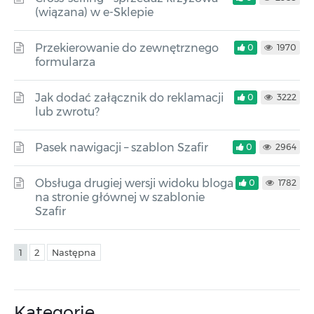
(wiązana) w e-Sklepie
Przekierowanie do zewnętrznego
0
1970
formularza
Jak dodać załącznik do reklamacji
0
3222
lub zwrotu?
Pasek nawigacji – szablon Szafir
0
2964
Obsługa drugiej wersji widoku bloga
0
1782
na stronie głównej w szablonie
Szafir
1
2
Następna
Kategorie