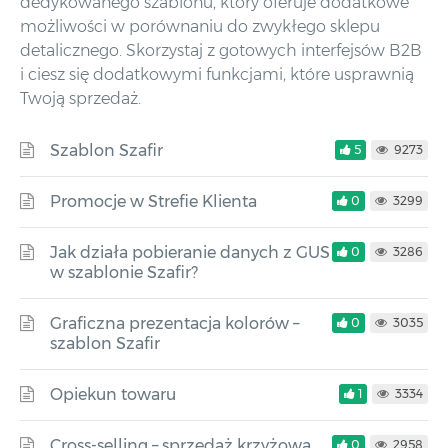
dedykowanego szablonu, który oferuje dodatkowe
możliwości w porównaniu do zwykłego sklepu
detalicznego. Skorzystaj z gotowych interfejsów B2B
i ciesz się dodatkowymi funkcjami, które usprawnią
Twoją sprzedaż.
Szablon Szafir
5
9273
Promocje w Strefie Klienta
0
3299
Jak działa pobieranie danych z GUS
0
3286
w szablonie Szafir?
Graficzna prezentacja kolorów –
0
3035
szablon Szafir
Opiekun towaru
1
3334
Cross-selling – sprzedaż krzyżowa
0
2958