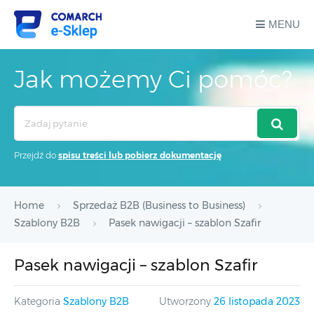
MENU
Jak możemy Ci pomóc?
Search
For
Przejdź do
spisu treści lub pobierz dokumentację
Home
Sprzedaż B2B (Business to Business)
Szablony B2B
Pasek nawigacji – szablon Szafir
Pasek nawigacji – szablon Szafir
Kategoria
Szablony B2B
Utworzony
26 listopada 2023