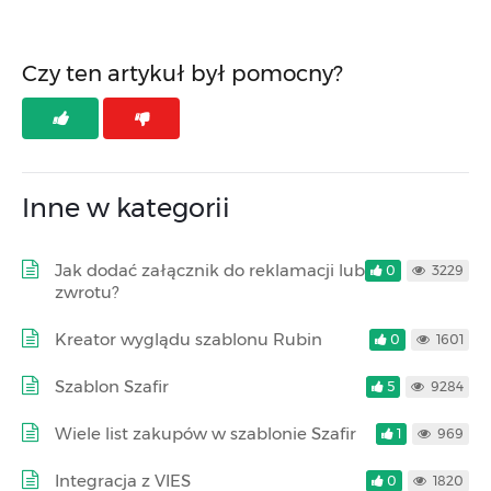
Czy ten artykuł był pomocny?
Inne w kategorii
Jak dodać załącznik do reklamacji lub
0
3229
zwrotu?
Kreator wyglądu szablonu Rubin
0
1601
Szablon Szafir
5
9284
Wiele list zakupów w szablonie Szafir
1
969
Integracja z VIES
0
1820