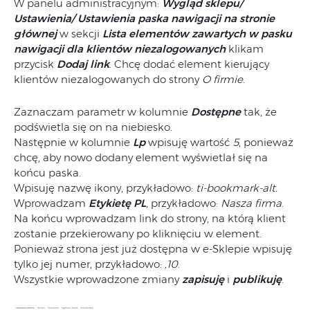
W panelu administracyjnym:
Wygląd sklepu/
Ustawienia/ Ustawienia paska nawigacji na stronie
głównej
w sekcji
Lista elementów zawartych w pasku
nawigacji dla klientów niezalogowanych
klikam
przycisk
Dodaj link
. Chcę dodać element kierujący
klientów niezalogowanych do strony
O firmie
.
Zaznaczam parametr w kolumnie
Dostępne
tak, że
podświetla się on na niebiesko.
Następnie w kolumnie
Lp
wpisuję wartość
5
, ponieważ
chcę, aby nowo dodany element wyświetlał się na
końcu paska.
Wpisuję nazwę ikony, przykładowo:
ti-bookmark-alt.
Wprowadzam
Etykietę PL
, przykładowo:
Nasza firma
.
Na końcu wprowadzam link do strony, na którą klient
zostanie przekierowany po kliknięciu w element.
Ponieważ strona jest już dostępna w e-Sklepie wpisuję
tylko jej numer, przykładowo:
,10
.
Wszystkie wprowadzone zmiany
zapisuję
i
publikuję
.