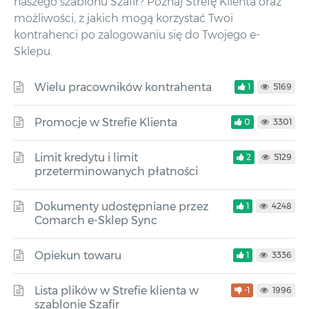
naszego szablonu Szafir? Poznaj Strefę Klienta oraz
możliwości, z jakich mogą korzystać Twoi
kontrahenci po zalogowaniu się do Twojego e-
Sklepu.
Wielu pracowników kontrahenta
1
5169
Promocje w Strefie Klienta
0
3301
Limit kredytu i limit
2
5129
przeterminowanych płatności
Dokumenty udostępniane przez
1
4248
Comarch e-Sklep Sync
Opiekun towaru
1
3336
Lista plików w Strefie klienta w
-1
1996
szablonie Szafir