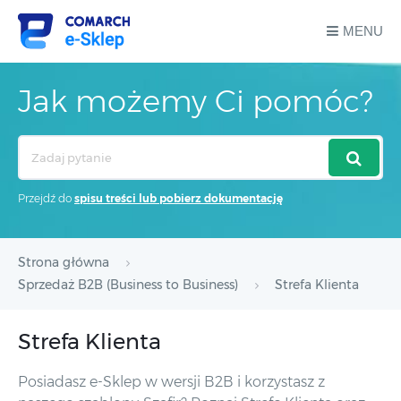
MENU
Jak możemy Ci pomóc?
Search
For
Przejdź do
spisu treści lub pobierz dokumentację
Strona główna
Sprzedaż B2B (Business to Business)
Strefa Klienta
Strefa Klienta
Posiadasz e-Sklep w wersji B2B i korzystasz z