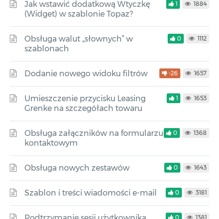
Jak wstawić dodatkową Wtyczkę
1
1884
(Widget) w szablonie Topaz?
Obsługa walut „słownych” w
0
1112
szablonach
Dodanie nowego widoku filtrów
-26
1657
Umieszczenie przycisku Leasing
1
1653
Grenke na szczegółach towaru
Obsługa załączników na formularzu
0
1368
kontaktowym
Obsługa nowych zestawów
0
1643
Szablon i treści wiadomości e-mail
0
3181
Podtrzymanie sesji użytkownika
0
1381