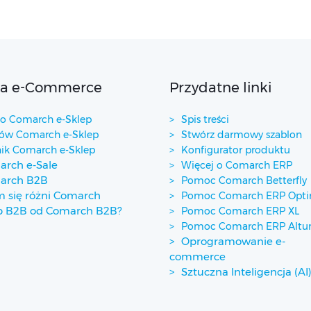
ta e-Commerce
Przydatne linki
 Comarch e-Sklep
Spis treści
w Comarch e-Sklep
Stwórz darmowy szablon
ik Comarch e-Sklep
Konfigurator produktu
rch e-Sale
Więcej o Comarch ERP
arch B2B
Pomoc Comarch Betterfly
 się różni Comarch
Pomoc Comarch ERP Opt
p B2B od Comarch B2B?
Pomoc Comarch ERP XL
Pomoc Comarch ERP Alt
Oprogramowanie e-
commerce
Sztuczna Inteligencja (AI