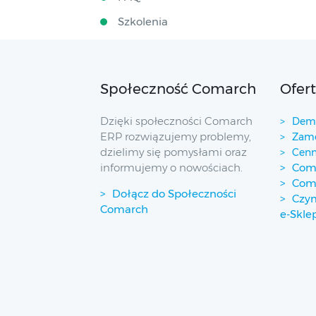
Szkolenia
Społeczność Comarch
Ofer
Dzięki społeczności Comarch
Demo
ERP rozwiązujemy problemy,
Zamó
dzielimy się pomysłami oraz
Cenn
informujemy o nowościach.
Coma
Com
Dołącz do Społeczności
Czym
Comarch
e-Skle