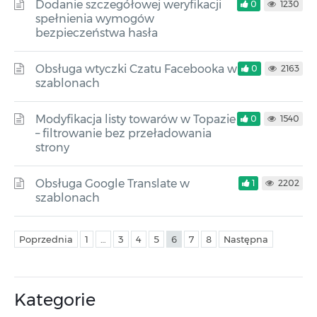
Dodanie szczegółowej weryfikacji
0
1230
spełnienia wymogów
bezpieczeństwa hasła
Obsługa wtyczki Czatu Facebooka w
0
2163
szablonach
Modyfikacja listy towarów w Topazie
0
1540
– filtrowanie bez przeładowania
strony
Obsługa Google Translate w
1
2202
szablonach
Poprzednia
1
…
3
4
5
6
7
8
Następna
Kategorie