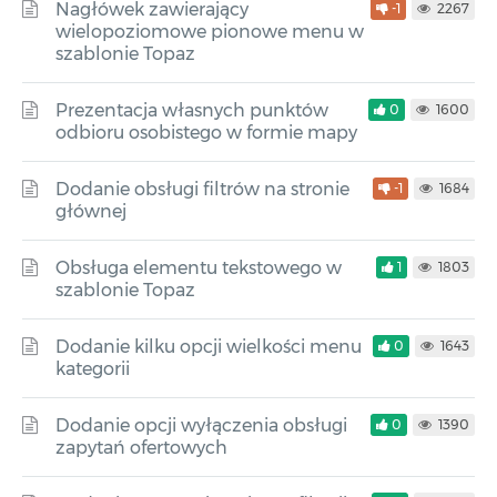
Nagłówek zawierający
-1
2267
wielopoziomowe pionowe menu w
szablonie Topaz
Prezentacja własnych punktów
0
1600
odbioru osobistego w formie mapy
Dodanie obsługi filtrów na stronie
-1
1684
głównej
Obsługa elementu tekstowego w
1
1803
szablonie Topaz
Dodanie kilku opcji wielkości menu
0
1643
kategorii
Dodanie opcji wyłączenia obsługi
0
1390
zapytań ofertowych