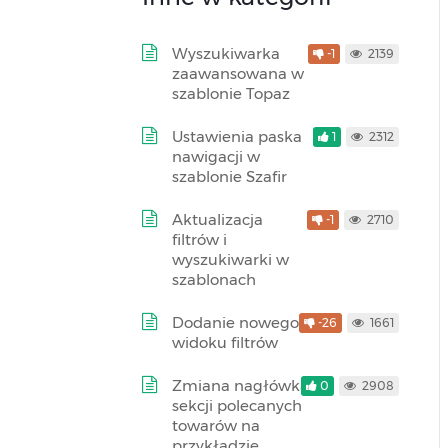
Wyszukiwarka
-1
2139
zaawansowana w
szablonie Topaz
Ustawienia paska
1
2312
nawigacji w
szablonie Szafir
Aktualizacja
-1
2710
filtrów i
wyszukiwarki w
szablonach
Dodanie nowego
-26
1661
widoku filtrów
Zmiana nagłówka
0
2908
sekcji polecanych
towarów na
przykładzie