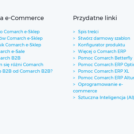
ta e-Commerce
Przydatne linki
 Comarch e-Sklep
Spis treści
w Comarch e-Sklep
Stwórz darmowy szablon
ik Comarch e-Sklep
Konfigurator produktu
rch e-Sale
Więcej o Comarch ERP
arch B2B
Pomoc Comarch Betterfly
 się różni Comarch
Pomoc Comarch ERP Opt
p B2B od Comarch B2B?
Pomoc Comarch ERP XL
Pomoc Comarch ERP Alt
Oprogramowanie e-
commerce
Sztuczna Inteligencja (AI