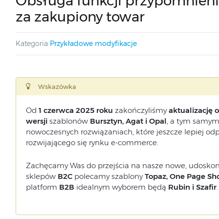
Obsługa funkcji przypomnieni
za zakupiony towar
Kategoria
Przykładowe modyfikacje
Wskazówka
Od
1 czerwca 2025 roku
zakończyliśmy
aktualizację
wersji
szablonów
Bursztyn, Agat i Opal
, a tym samym 
nowoczesnych rozwiązaniach, które jeszcze lepiej o
rozwijającego się rynku e-commerce.
Zachęcamy Was do przejścia na nasze nowe, udoskon
sklepów
B2C
polecamy szablony
Topaz, One Page Sho
platform
B2B
idealnym wyborem będą
Rubin i Szafir
.