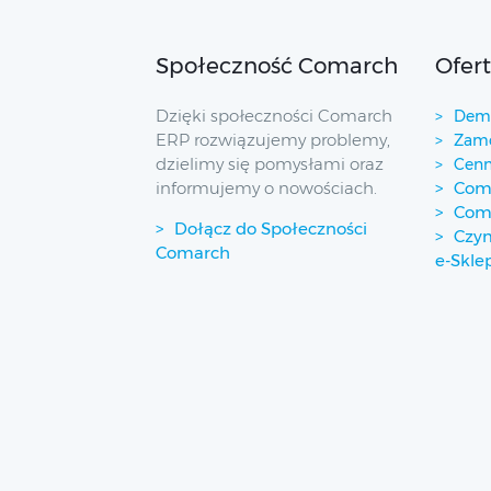
Społeczność Comarch
Ofer
Dzięki społeczności Comarch
Demo
ERP rozwiązujemy problemy,
Zamó
dzielimy się pomysłami oraz
Cenn
informujemy o nowościach.
Coma
Com
Dołącz do Społeczności
Czym
Comarch
e-Skle