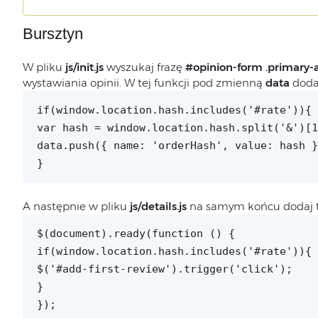
Bursztyn
W pliku
js/init.js
wyszukaj frazę
#opinion-form .primary-
wystawiania opinii. W tej funkcji pod zmienną
data
dodaj
if(window.location.hash.includes('#rate')){
var hash = window.location.hash.split('&')[1
data.push({ name: 'orderHash', value: hash }
}
A następnie w pliku
js/details.js
na samym końcu dodaj t
$(document).ready(function () {
if(window.location.hash.includes('#rate')){
$('#add-first-review').trigger('click');
}
});