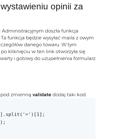
wystawieniu opinii za
 Administracyjnym doszła funkcja
 Ta funkcja będzie wysyłać maila z owym
szczegółów danego towaru. W tym
po kliknięciu w ten link otworzyła się
twarty i gotowy do uzupełnienia formularz
az pod zmienną
validate
dodaj taki kod:
].split('=')[1];
);