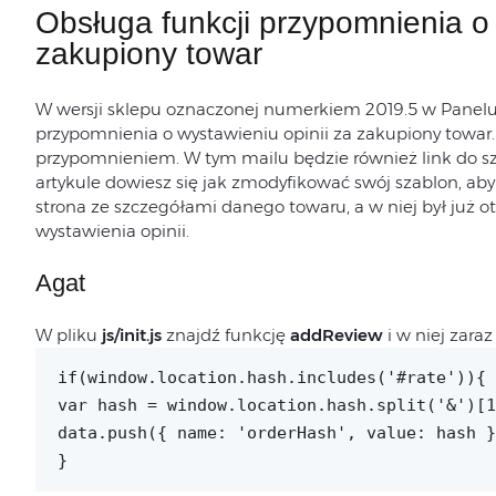
Obsługa funkcji przypomnienia o 
zakupiony towar
W wersji sklepu oznaczonej numerkiem 2019.5 w Panelu
przypomnienia o wystawieniu opinii za zakupiony towar.
przypomnieniem. W tym mailu będzie również link do 
artykule dowiesz się jak zmodyfikować swój szablon, aby 
strona ze szczegółami danego towaru, a w niej był już o
wystawienia opinii.
Agat
W pliku
js/init.js
znajdź funkcję
addReview
i w niej zar
if(window.location.hash.includes('#rate')){
var hash = window.location.hash.split('&')[1
data.push({ name: 'orderHash', value: hash }
}