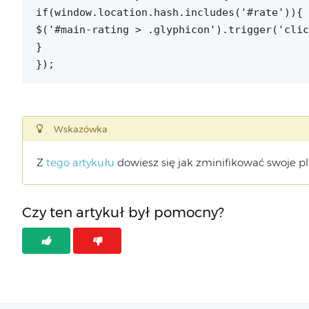
if(window.location.hash.includes('#rate')){
$('#main-rating > .glyphicon').trigger('clic
}
});
Wskazówka
Z
tego artykułu
dowiesz się jak zminifikować swoje pl
Czy ten artykuł był pomocny?