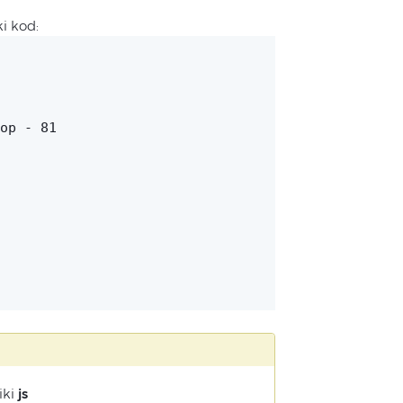
i kod:
op - 81
iki
js