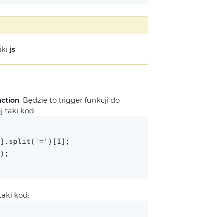
iki
js
action
. Będzie to trigger funkcji do
 taki kod:
].split('=')[1];
);
aki kod: