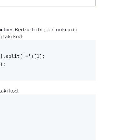
action
. Będzie to trigger funkcji do
 taki kod:
].split('=')[1];
);
aki kod: