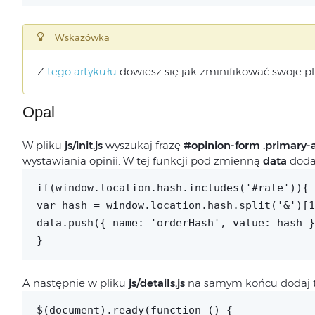
Wskazówka
Z
tego artykułu
dowiesz się jak zminifikować swoje pl
Opal
W pliku
js/init.js
wyszukaj frazę
#opinion-form .primary-
wystawiania opinii. W tej funkcji pod zmienną
data
dodaj
if(window.location.hash.includes('#rate')){
var hash = window.location.hash.split('&')[1
data.push({ name: 'orderHash', value: hash }
}
A następnie w pliku
js/details.js
na samym końcu dodaj t
$(document).ready(function () {