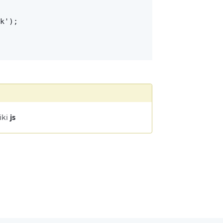
k');
iki
js