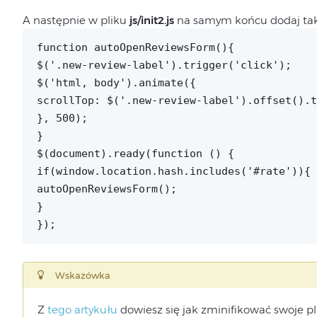
A następnie w pliku
js/init2.js
na samym końcu dodaj tak
function autoOpenReviewsForm(){
$('.new-review-label').trigger('click');
$('html, body').animate({
scrollTop: $('.new-review-label').offset().t
}, 500);
}
$(document).ready(function () {
if(window.location.hash.includes('#rate')){
autoOpenReviewsForm();
}
});
Wskazówka
Z
tego artykułu
dowiesz się jak zminifikować swoje pl