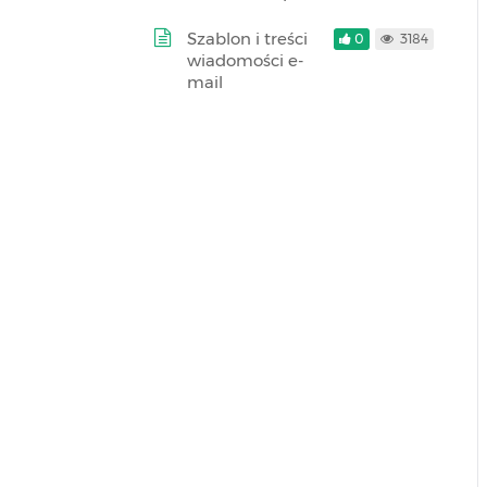
Szablon i treści
0
3184
wiadomości e-
mail