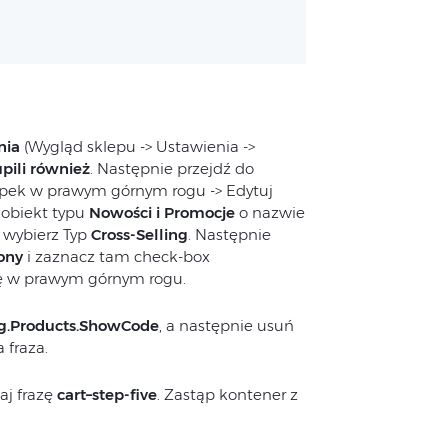
nia
(Wygląd sklepu -> Ustawienia ->
upili również
. Następnie przejdź do
ropek w prawym górnym rogu -> Edytuj
 obiekt typu
Nowości i Promocje
o nazwie
i wybierz Typ
Cross-Selling
. Następnie
ony
i zaznacz tam check-box
tkę w prawym górnym rogu.
ig.Products.ShowCode
, a następnie usuń
 fraza.
j frazę
cart–step-five
. Zastąp kontener z