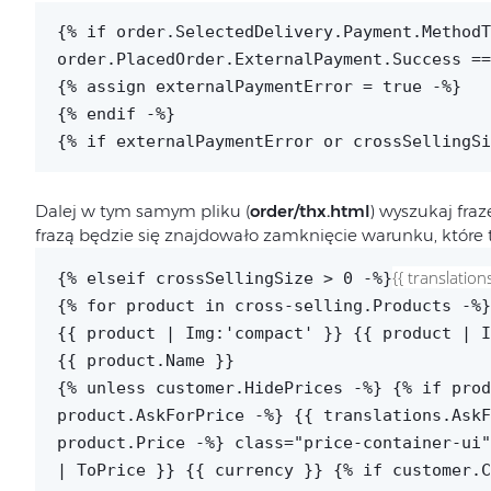
{% if order.SelectedDelivery.Payment.MethodT
order.PlacedOrder.ExternalPayment.Success ==
{% assign externalPaymentError = true -%}
{% endif -%}
{% if externalPaymentError or crossSellingSi
Dalej w tym samym pliku (
order/thx.html
) wyszukaj fra
frazą będzie się znajdowało zamknięcie warunku, które
{{ translation
{% elseif crossSellingSize > 0 -%}
{% for product in cross-selling.Products -%}
{{ product | Img:'compact' }}
{{ product | I
{{ product.Name }}
{% unless customer.HidePrices -%} {% if prod
product.AskForPrice -%} {{ translations.AskF
product.Price -%} class="price-container-ui
| ToPrice }} {{ currency }}
{% if customer.C