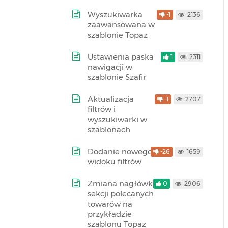
Wyszukiwarka
-1
2136
zaawansowana w
szablonie Topaz
Ustawienia paska
1
2311
nawigacji w
szablonie Szafir
Aktualizacja
-1
2707
filtrów i
wyszukiwarki w
szablonach
Dodanie nowego
-26
1659
widoku filtrów
Zmiana nagłówka
0
2906
sekcji polecanych
towarów na
przykładzie
szablonu Topaz