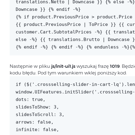
translations.Netto | Downcase }} {% else -%}
Downcase }} {% endif -%}
{% if product.PreviousPrice > product.Price 
{{ product.PreviousPrice | ToPrice }} {{ cu
customer.Cart.SubtotalPrices -%} {{ translat
else -%} {{ translations.Brutto | Downcase }
{% endif -%} {% endif -%} {% endunless -%}{%
Następnie w pliku
js/init-ui1.js
wyszukaj frazę
1019
. Będz
kodu błędu. Pod tym warunkiem wklej poniższy kod:
if ($('.crossselling-slider-in-cart-lq').len
window.UIFeatures.initSlider('.crossselling-
dots: true,
slidesToShow: 3,
slidesToScroll: 3,
arrows: false,
infinite: false,