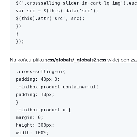
$('.crossselling-slider-in-cart-lq img').eac
var src = $(this).data('src');
$(this).attr('src', src);
})
}
});
Na końcu pliku
scss/globals/_globals2.scss
wklej poniższ
.cross-selling-ui{
padding: 40px 0;
.minibox-product-container-ui{
padding: 10px;
}
.minibox-product-ui{
margin: 0;
height: 300px;
width: 100%;