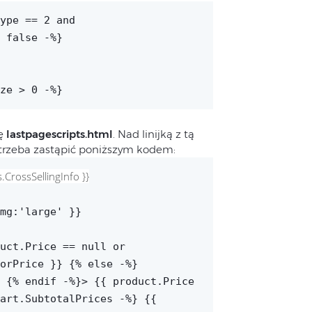
ype == 2 and
 false -%}
ze > 0 -%}
zę
lastpagescripts.html
. Nad linijką z tą
 trzeba zastąpić poniższym kodem:
s.CrossSellingInfo }}
mg:'large' }}
uct.Price == null or
orPrice }} {% else -%}
" {% endif -%}>
{{ product.Price
art.SubtotalPrices -%} {{