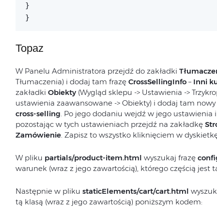
}
}
Topaz
W Panelu Administratora przejdź do zakładki
Tłumacze
Tłumaczenia) i dodaj tam frazę
CrossSellingInfo
–
Inni k
zakładki
Obiekty
(Wygląd sklepu -> Ustawienia -> Trzyk
ustawienia zaawansowane -> Obiekty) i dodaj tam nowy
cross-selling
. Po jego dodaniu wejdź w jego ustawienia 
pozostając w tych ustawieniach przejdź na zakładkę
Str
Zamówienie
. Zapisz to wszystko kliknięciem w dyskie
W pliku
partials/product-item.html
wyszukaj frazę
conf
warunek (wraz z jego zawartością), którego częścią jest ta
Następnie w pliku
staticElements/cart/cart.html
wyszuka
tą klasą (wraz z jego zawartością) poniższym kodem: