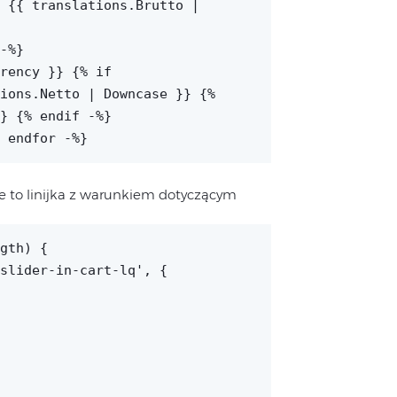
 {{ translations.Brutto |
-%}
rrency }}
{% if
ions.Netto | Downcase }} {%
} {% endif -%}
 endfor -%}
ie to linijka z warunkiem dotyczącym
gth) {
slider-in-cart-lq', {