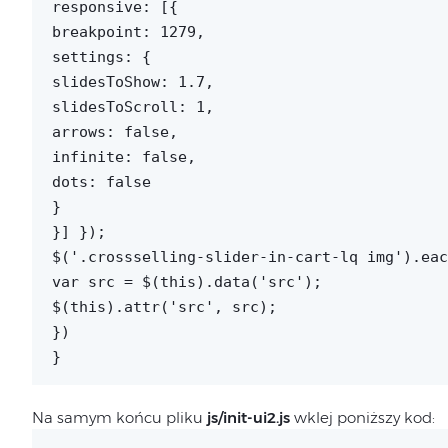
responsive: [{
breakpoint: 1279,
settings: {
slidesToShow: 1.7,
slidesToScroll: 1,
arrows: false,
infinite: false,
dots: false
}
}] });
$('.crossselling-slider-in-cart-lq img').eac
var src = $(this).data('src');
$(this).attr('src', src);
})
}
Na samym końcu pliku
js/init-ui2.js
wklej poniższy kod: