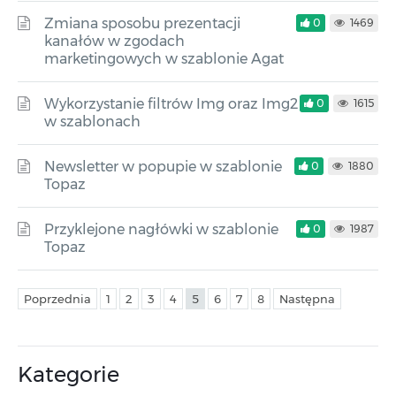
Zmiana sposobu prezentacji
0
1469
kanałów w zgodach
marketingowych w szablonie Agat
Wykorzystanie filtrów Img oraz Img2
0
1615
w szablonach
Newsletter w popupie w szablonie
0
1880
Topaz
Przyklejone nagłówki w szablonie
0
1987
Topaz
Poprzednia
1
2
3
4
5
6
7
8
Następna
Kategorie