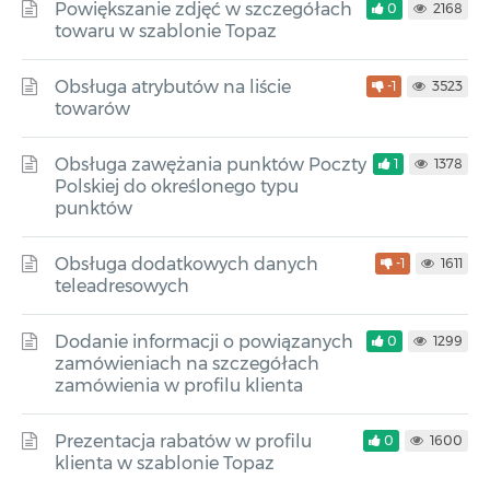
Powiększanie zdjęć w szczegółach
0
2168
towaru w szablonie Topaz
Obsługa atrybutów na liście
-1
3523
towarów
Obsługa zawężania punktów Poczty
1
1378
Polskiej do określonego typu
punktów
Obsługa dodatkowych danych
-1
1611
teleadresowych
Dodanie informacji o powiązanych
0
1299
zamówieniach na szczegółach
zamówienia w profilu klienta
Prezentacja rabatów w profilu
0
1600
klienta w szablonie Topaz