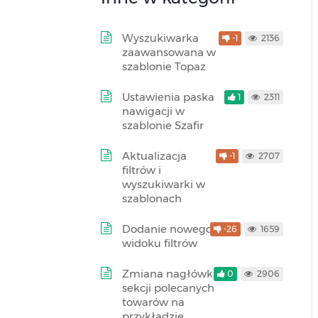
Wyszukiwarka
-1
2136
zaawansowana w
szablonie Topaz
Ustawienia paska
1
2311
nawigacji w
szablonie Szafir
Aktualizacja
-1
2707
filtrów i
wyszukiwarki w
szablonach
Dodanie nowego
-26
1659
widoku filtrów
Zmiana nagłówka
0
2906
sekcji polecanych
towarów na
przykładzie