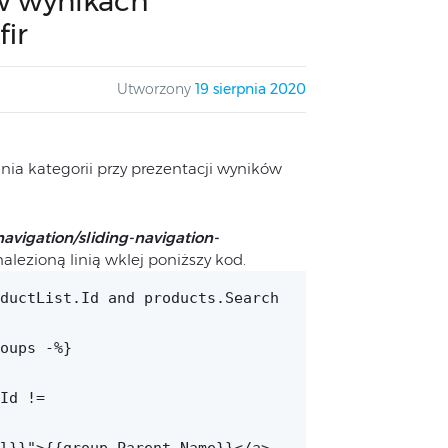
 w wynikach
ir
Utworzony
19 sierpnia 2020
ia kategorii przy prezentacji wyników
vigation/sliding-navigation-
nalezioną linią wklej poniższy kod.
ductList.Id and products.Search
oups -%}
Id !=