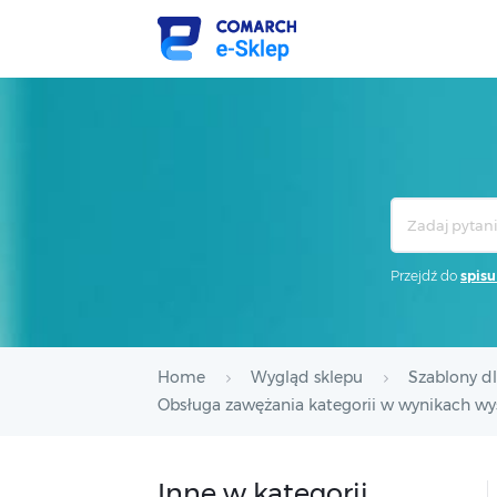
Search
For
Przejdź do
spisu
Home
Wygląd sklepu
Szablony d
Obsługa zawężania kategorii w wynikach wys
Inne w kategorii