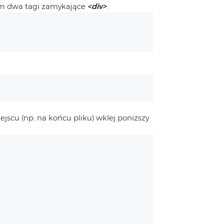
am dwa tagi zamykające
<div>
.
scu (np. na końcu pliku) wklej poniższy