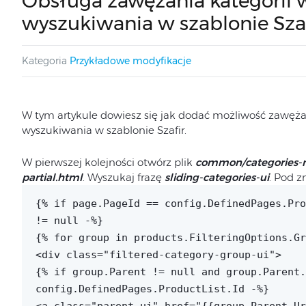
Obsługa zawężania kategorii
wyszukiwania w szablonie Szaf
Kategoria
Przykładowe modyfikacje
W tym artykule dowiesz się jak dodać możliwość zawężan
wyszukiwania w szablonie Szafir.
W pierwszej kolejności otwórz plik
common/categories-na
partial.html
. Wyszukaj frazę
sliding-categories-ui
. Pod z
{% if page.PageId == config.DefinedPages.Pro
!= null -%}
{% for group in products.FilteringOptions.Gr
<div class="filtered-category-group-ui">
{% if group.Parent != null and group.Parent.
config.DefinedPages.ProductList.Id -%}