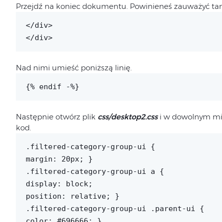
Przejdź na koniec dokumentu. Powinieneś zauważyć t
</div>
</div>
Nad nimi umieść poniższą linię.
{% endif -%}
Następnie otwórz plik
css/desktop2.css
i w dowolnym miej
kod.
.filtered-category-group-ui {
margin: 20px; }
.filtered-category-group-ui a {
display: block;
position: relative; }
.filtered-category-group-ui .parent-ui {
color: #696666; }