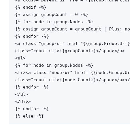
<a class="parent-ui" href="{{group.Parent.Ur
{% endif -%}
{% assign groupCount = 0 -%}
{% for node in group.Nodes -%}
{% assign groupCount = groupCount | Plus: no
{% endfor -%}
<a class="group-ui" href="{{group.Group.Url}
class="count-ui">{{groupCount}}</span></a>
<ul>
{% for node in group.Nodes -%}
<li><a class="node-ui" href="{{node.Group.Ur
class="count-ui">{{node.Count}}</span></a></
{% endfor -%}
</ul>
</div>
{% endfor -%}
{% else -%}