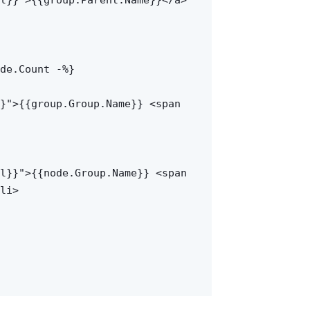
l}}">{{group.Parent.Name}}</a>
de.Count -%}
}">{{group.Group.Name}} <span
l}}">{{node.Group.Name}} <span
li>