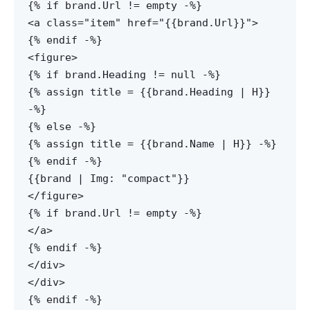
{% if brand.Url != empty -%}
<a class="item" href="{{brand.Url}}">
{% endif -%}
<figure>
{% if brand.Heading != null -%}
{% assign title = {{brand.Heading | H}}
-%}
{% else -%}
{% assign title = {{brand.Name | H}} -%}
{% endif -%}
{{brand | Img: "compact"}}
</figure>
{% if brand.Url != empty -%}
</a>
{% endif -%}
</div>
</div>
{% endif -%}