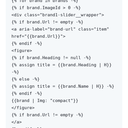
{% for brand in brands -%}
{% if brand.ImageId > 0 -%}
<div class="brand1-slider__wrapper">
{% if brand.Url != empty -%}
<a aria-label="brand-url" class="item"
href="{{brand.Url}}">
{% endif -%}
<figure>
{% if brand.Heading != null -%}
{% assign title = {{brand.Heading | H}}
-%}
{% else -%}
{% assign title = {{brand.Name | H}} -%}
{% endif -%}
{{brand | Img: "compact"}}
</figure>
{% if brand.Url != empty -%}
</a>