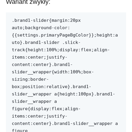
Wariant zwykły:
.brand1-slider{margin:20px
auto;background-color:
{{settings.primaryPageBgColor}};height:a
uto}.brand1-slider .slick-
track{height:100%;display:flex;align-
items:center;justify-
content:center}.brand1-
slider__wrapper{width:100%;box-
sizing:border-
box;position:relative}.brand1-
slider__wrapper a{height:100px}.brand1-
slider__wrapper a
figure{display:flex;align-
items:center;justify-
content:center}.brand1-slider__wrapper a
figure