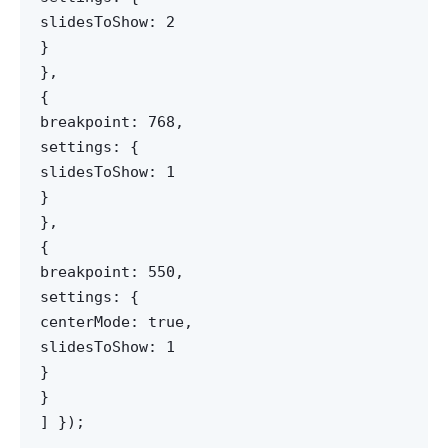
slidesToShow: 2
}
},
{
breakpoint: 768,
settings: {
slidesToShow: 1
}
},
{
breakpoint: 550,
settings: {
centerMode: true,
slidesToShow: 1
}
}
] });