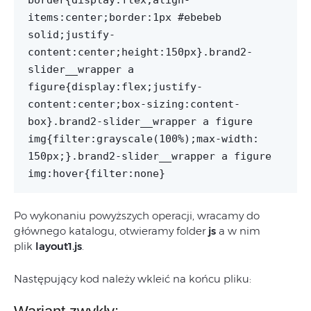
border{display:flex;align-
items:center;border:1px #ebebeb
solid;justify-
content:center;height:150px}.brand2-
slider__wrapper a
figure{display:flex;justify-
content:center;box-sizing:content-
box}.brand2-slider__wrapper a figure
img{filter:grayscale(100%);max-width:
150px;}.brand2-slider__wrapper a figure
img:hover{filter:none}
Po wykonaniu powyższych operacji, wracamy do
głównego katalogu, otwieramy folder
js
a w nim
plik
layout1.js
.
Następujący kod należy wkleić na końcu pliku: