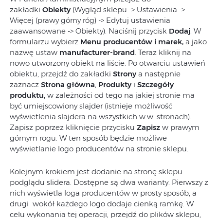
zakładki
Obiekty
(Wygląd sklepu -> Ustawienia ->
Więcej (prawy górny róg) -> Edytuj ustawienia
zaawansowane -> Obiekty). Naciśnij przycisk
Dodaj
. W
formularzu wybierz
Menu producentów i marek,
a jako
nazwę ustaw
manufacturer-brand
. Teraz kliknij na
nowo utworzony obiekt na liście. Po otwarciu ustawień
obiektu, przejdź do zakładki
Strony
a następnie
zaznacz
Strona główna
,
Produkty
i
Szczegóły
produktu,
w zależności od tego na jakiej stronie ma
być umiejscowiony slajder (istnieje możliwość
wyświetlenia slajdera na wszystkich w.w. stronach).
Zapisz poprzez kliknięcie przycisku
Zapisz
w prawym
górnym rogu. W ten sposób będzie możliwe
wyświetlanie logo producentów na stronie sklepu.
Kolejnym krokiem jest dodanie na stronę sklepu
podglądu slidera. Dostępne są dwa warianty. Pierwszy z
nich wyświetla loga producentów w prosty sposób, a
drugi wokół każdego logo dodaje cienką ramkę. W
celu wykonania tej operacji, przejdź do plików sklepu,