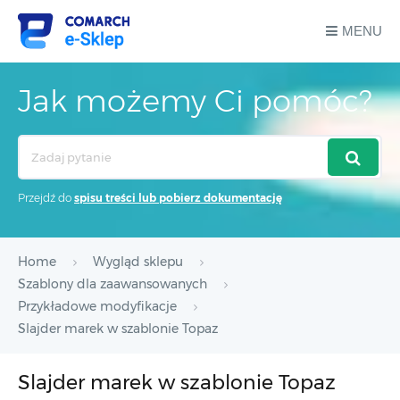
MENU
Jak możemy Ci pomóc?
Search
For
Przejdź do
spisu treści lub pobierz dokumentację
Home
Wygląd sklepu
Szablony dla zaawansowanych
Przykładowe modyfikacje
Slajder marek w szablonie Topaz
Slajder marek w szablonie Topaz