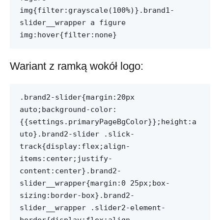
img{filter:grayscale(100%)}.brand1-
slider__wrapper a figure
img:hover{filter:none}
Wariant z ramką wokół logo:
.brand2-slider{margin:20px
auto;background-color:
{{settings.primaryPageBgColor}};height:a
uto}.brand2-slider .slick-
track{display:flex;align-
items:center;justify-
content:center}.brand2-
slider__wrapper{margin:0 25px;box-
sizing:border-box}.brand2-
slider__wrapper .slider2-element-