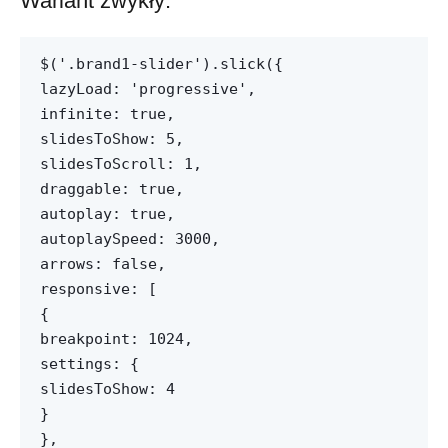
Wariant zwykły:
$('.brand1-slider').slick({
lazyLoad: 'progressive',
infinite: true,
slidesToShow: 5,
slidesToScroll: 1,
draggable: true,
autoplay: true,
autoplaySpeed: 3000,
arrows: false,
responsive: [
{
breakpoint: 1024,
settings: {
slidesToShow: 4
}
},