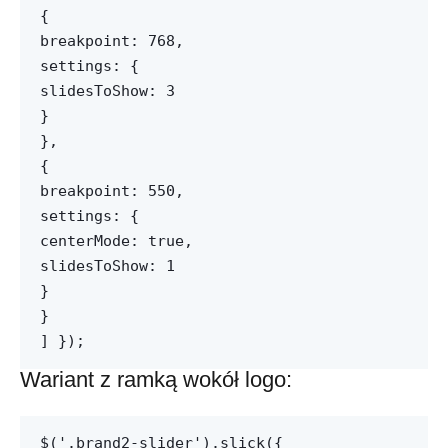
{
breakpoint: 768,
settings: {
slidesToShow: 3
}
},
{
breakpoint: 550,
settings: {
centerMode: true,
slidesToShow: 1
}
}
] });
Wariant z ramką wokół logo:
$('.brand2-slider').slick({