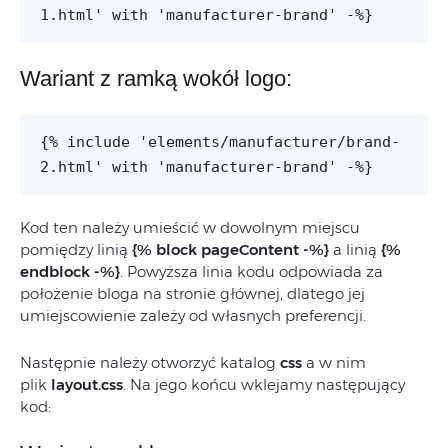
1.html' with 'manufacturer-brand' -%}
Wariant z ramką wokół logo:
{% include 'elements/manufacturer/brand-
2.html' with 'manufacturer-brand' -%}
Kod ten należy umieścić w dowolnym miejscu
pomiędzy linią
{% block pageContent -%}
a linią
{%
endblock -%}
. Powyższa linia kodu odpowiada za
położenie bloga na stronie głównej, dlatego jej
umiejscowienie zależy od własnych preferencji.
Następnie należy otworzyć katalog
css
a w nim
plik
layout.css
. Na jego końcu wklejamy następujący
kod: