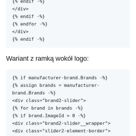
{% endif -%}
</div>
{% endif -%}
{% endfor -%}
</div>
{% endif -%}
Wariant z ramką wokół logo:
{% if manufacturer-brand.Brands -%}
{% assign brands = manufacturer-
brand.Brands -%}
<div class="brand2-slider">
{% for brand in brands -%}
{% if brand.ImageId > 0 -%}
<div class="brand2-slider__wrapper">
<div class="slider2-element-border">