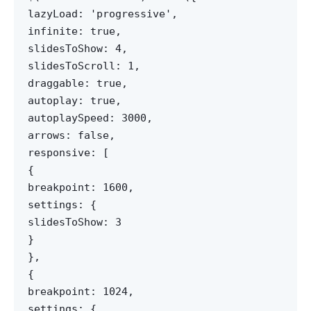
lazyLoad: 'progressive',
infinite: true,
slidesToShow: 4,
slidesToScroll: 1,
draggable: true,
autoplay: true,
autoplaySpeed: 3000,
arrows: false,
responsive: [
{
breakpoint: 1600,
settings: {
slidesToShow: 3
}
},
{
breakpoint: 1024,
settings: {