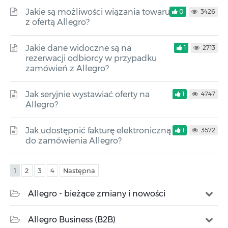
Jakie są możliwości wiązania towaru
0
3426
z ofertą Allegro?
Jakie dane widoczne są na
1
2713
rezerwacji odbiorcy w przypadku
zamówień z Allegro?
Jak seryjnie wystawiać oferty na
1
4747
Allegro?
Jak udostępnić fakturę elektroniczną
1
3572
do zamówienia Allegro?
1
2
3
4
Następna
Allegro - bieżące zmiany i nowości
Allegro Business (B2B)