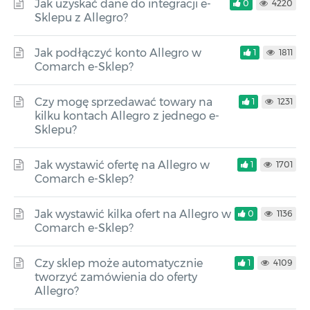
Jak uzyskać dane do integracji e-
0
4220
Sklepu z Allegro?
Jak podłączyć konto Allegro w
1
1811
Comarch e-Sklep?
Czy mogę sprzedawać towary na
1
1231
kilku kontach Allegro z jednego e-
Sklepu?
Jak wystawić ofertę na Allegro w
1
1701
Comarch e-Sklep?
Jak wystawić kilka ofert na Allegro w
0
1136
Comarch e-Sklep?
Czy sklep może automatycznie
1
4109
tworzyć zamówienia do oferty
Allegro?