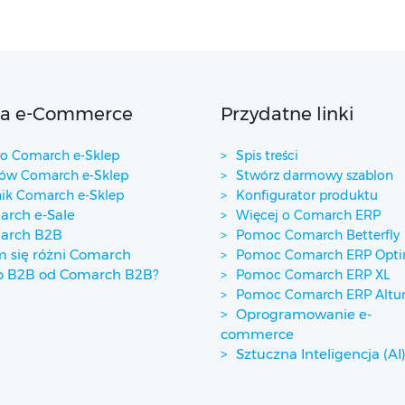
ta e-Commerce
Przydatne linki
 Comarch e-Sklep
Spis treści
w Comarch e-Sklep
Stwórz darmowy szablon
ik Comarch e-Sklep
Konfigurator produktu
rch e-Sale
Więcej o Comarch ERP
arch B2B
Pomoc Comarch Betterfly
 się różni Comarch
Pomoc Comarch ERP Opt
p B2B od Comarch B2B?
Pomoc Comarch ERP XL
Pomoc Comarch ERP Alt
Oprogramowanie e-
commerce
Sztuczna Inteligencja (AI