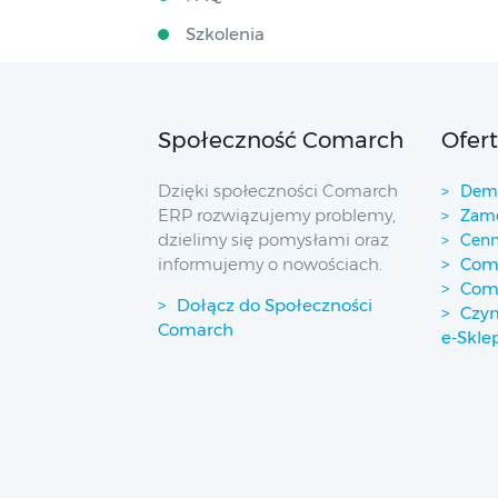
Szkolenia
Społeczność Comarch
Ofer
Dzięki społeczności Comarch
Demo
ERP rozwiązujemy problemy,
Zamó
dzielimy się pomysłami oraz
Cenn
informujemy o nowościach.
Coma
Com
Dołącz do Społeczności
Czym
Comarch
e-Skle