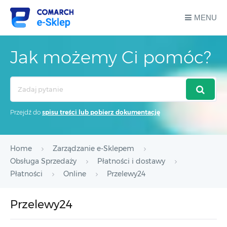
MENU
Jak możemy Ci pomóc?
Search
For
Przejdź do
spisu treści lub pobierz dokumentację
Home
Zarządzanie e-Sklepem
Obsługa Sprzedaży
Płatności i dostawy
Płatności
Online
Przelewy24
Przelewy24