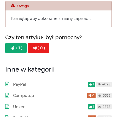
Uwaga
Pamiętaj, aby dokonane zmiany zapisać .
Czy ten artykuł był pomocny?
( 1 )
( 0 )
Inne w kategorii
PayPal
1
4028
Computop
-1
3539
Unzer
1
2878