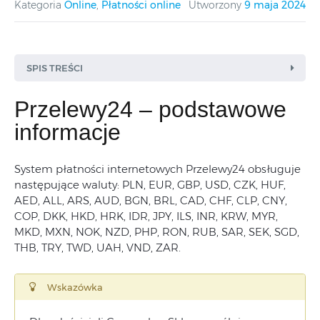
Kategoria
Online
,
Płatności online
Utworzony
9 maja 2024
SPIS TREŚCI
Przelewy24 – podstawowe
informacje
System płatności internetowych Przelewy24 obsługuje
następujące waluty: PLN, EUR, GBP, USD, CZK, HUF,
AED, ALL, ARS, AUD, BGN, BRL, CAD, CHF, CLP, CNY,
COP, DKK, HKD, HRK, IDR, JPY, ILS, INR, KRW, MYR,
MKD, MXN, NOK, NZD, PHP, RON, RUB, SAR, SEK, SGD,
THB, TRY, TWD, UAH, VND, ZAR.
Wskazówka