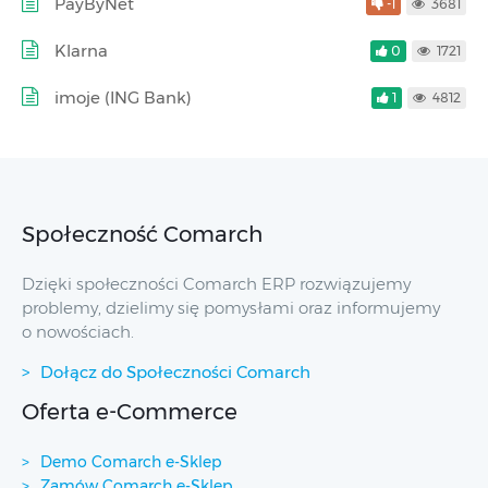
PayByNet
-1
3681
Klarna
0
1721
imoje (ING Bank)
1
4812
Społeczność Comarch
Dzięki społeczności Comarch ERP rozwiązujemy
problemy, dzielimy się pomysłami oraz informujemy
o nowościach.
Dołącz do Społeczności Comarch
Oferta e-Commerce
Demo Comarch e-Sklep
Zamów Comarch e-Sklep