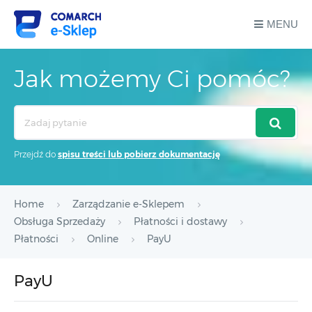
MENU
Jak możemy Ci pomóc?
Search
For
Przejdź do
spisu treści lub pobierz dokumentację
Home
Zarządzanie e-Sklepem
Obsługa Sprzedaży
Płatności i dostawy
Płatności
Online
PayU
PayU