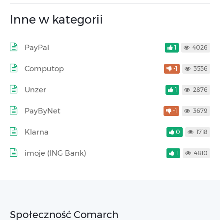
Inne w kategorii
PayPal
1
4026
Computop
-1
3536
Unzer
1
2876
PayByNet
-1
3679
Klarna
0
1718
imoje (ING Bank)
1
4810
Społeczność Comarch