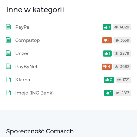
Inne w kategorii
PayPal
1
4029
Computop
-1
3539
Unzer
1
2879
PayByNet
-1
3682
Klarna
0
1721
imoje (ING Bank)
1
4813
Społeczność Comarch