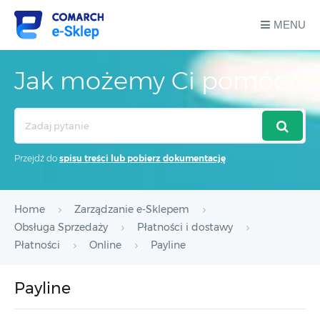
MENU
Jak możemy Ci pomóc?
Search
For
Przejdź do
spisu treści lub pobierz dokumentację
Home
Zarządzanie e-Sklepem
Obsługa Sprzedaży
Płatności i dostawy
Płatności
Online
Payline
Payline