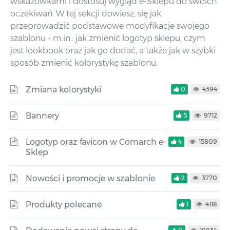
wskazówkami i dostosuj wygląd e-Sklepu do swoich
oczekiwań. W tej sekcji dowiesz, się jak
przeprowadzić podstawowe modyfikacje swojego
szablonu - m.in.: jak zmienić logotyp sklepu, czym
jest lookbook oraz jak go dodać, a także jak w szybki
sposób zmienić kolorystykę szablonu.
Zmiana kolorystyki
0
4394
Bannery
5
9712
Logotyp oraz favicon w Comarch e-
4
15809
Sklep
Nowości i promocje w szablonie
2
3770
Produkty polecane
1
4118