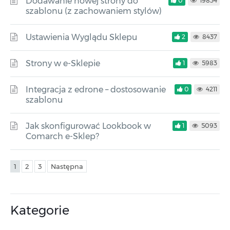
Dodawanie nowej strony do
0
19834
szablonu (z zachowaniem stylów)
Ustawienia Wyglądu Sklepu
2
8437
Strony w e-Sklepie
1
5983
Integracja z edrone – dostosowanie
0
4211
szablonu
Jak skonfigurować Lookbook w
1
5093
Comarch e-Sklep?
1
2
3
Następna
Kategorie