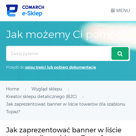
MENU
Jak możemy Ci pomóc?
Search
For
Przejdź do
spisu treści lub pobierz dokumentację
Home
Wygląd sklepu
Kreator sklepu detalicznego (B2C)
Jak zaprezentować banner w liście towarów dla szablonu
Topaz?
Jak zaprezentować banner w liście