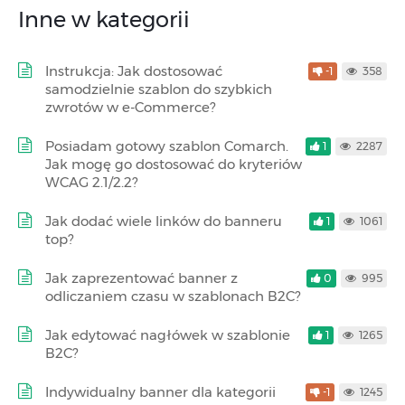
Inne w kategorii
Instrukcja: Jak dostosować
-1
358
samodzielnie szablon do szybkich
zwrotów w e-Commerce?
Posiadam gotowy szablon Comarch.
1
2287
Jak mogę go dostosować do kryteriów
WCAG 2.1/2.2?
Jak dodać wiele linków do banneru
1
1061
top?
Jak zaprezentować banner z
0
995
odliczaniem czasu w szablonach B2C?
Jak edytować nagłówek w szablonie
1
1265
B2C?
Indywidualny banner dla kategorii
-1
1245