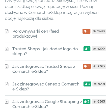
i zwiększaj swoją sprzedaż. Skorzystaj z serwisów
ocen i zadbaj o swoją reputację w sieci. Poznaj
dostępne w Comarch e-Sklep integracje i wybierz
opcję najlepszą dla siebie.
Porównywarki cen (feed
-1
7498
produktowy)
Trusted Shops – jak dodać logo do
1
4299
sklepu?
Jak zintegrować Trusted Shops z
-1
4363
Comarch e-Sklep?
Jak zintegrować Ceneo z Comarch
3
9291
e-Sklep?
Jak zintegrować Google Shopping z
3
6565
Comarch e-Sklep?