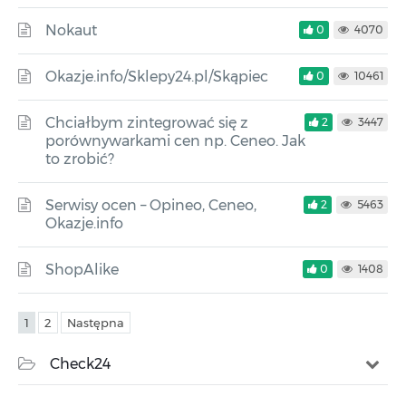
Nokaut
0
4070
Okazje.info/Sklepy24.pl/Skąpiec
0
10461
Chciałbym zintegrować się z
2
3447
porównywarkami cen np. Ceneo. Jak
to zrobić?
Serwisy ocen – Opineo, Ceneo,
2
5463
Okazje.info
ShopAlike
0
1408
1
2
Następna
Check24