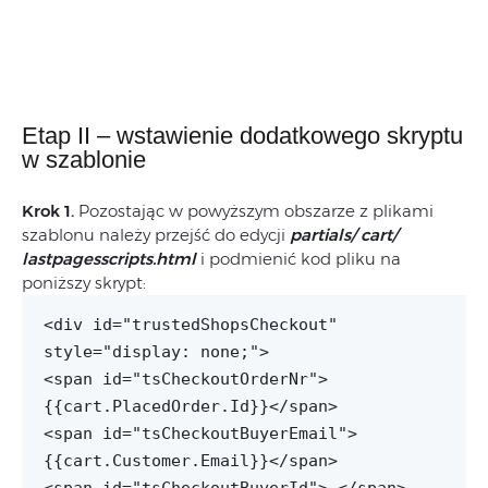
Etap II – wstawienie dodatkowego skryptu
w szablonie
Krok 1.
Pozostając w powyższym obszarze z plikami
szablonu należy przejść do edycji
partials/ cart/
lastpagesscripts.html
i podmienić kod pliku na
poniższy skrypt:
<div id="trustedShopsCheckout"
style="display: none;">
<span id="tsCheckoutOrderNr">
{{cart.PlacedOrder.Id}}</span>
<span id="tsCheckoutBuyerEmail">
{{cart.Customer.Email}}</span>