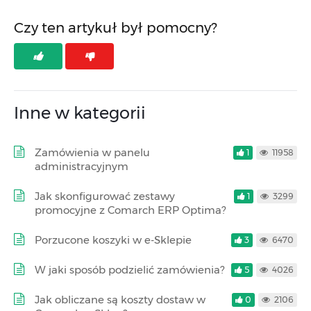
Czy ten artykuł był pomocny?
Inne w kategorii
Zamówienia w panelu
1
11958
administracyjnym
Jak skonfigurować zestawy
1
3299
promocyjne z Comarch ERP Optima?
Porzucone koszyki w e-Sklepie
3
6470
W jaki sposób podzielić zamówienia?
5
4026
Jak obliczane są koszty dostaw w
0
2106