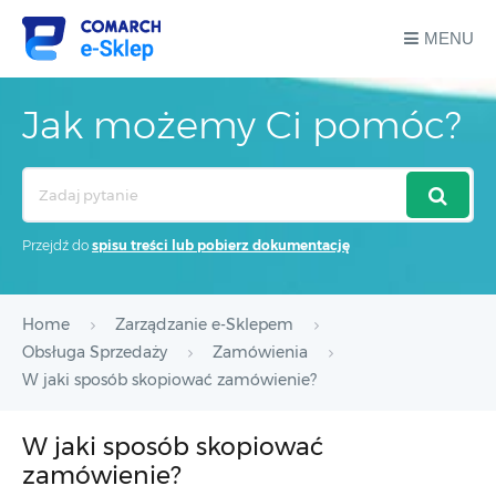
MENU
Jak możemy Ci pomóc?
Search
For
Przejdź do
spisu treści lub pobierz dokumentację
Home
Zarządzanie e-Sklepem
Obsługa Sprzedaży
Zamówienia
W jaki sposób skopiować zamówienie?
W jaki sposób skopiować
zamówienie?