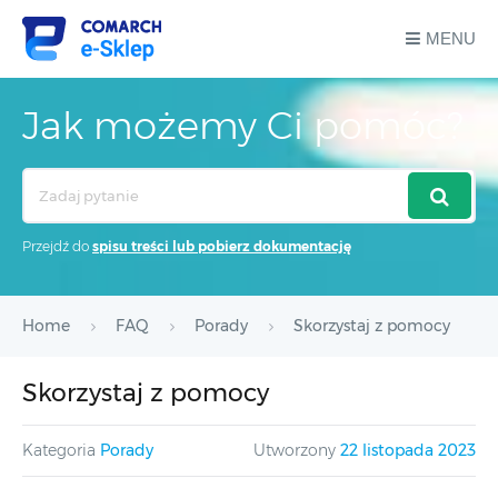
MENU
Jak możemy Ci pomóc?
Search
For
Przejdź do
spisu treści lub pobierz dokumentację
Home
FAQ
Porady
Skorzystaj z pomocy
Skorzystaj z pomocy
Kategoria
Porady
Utworzony
22 listopada 2023