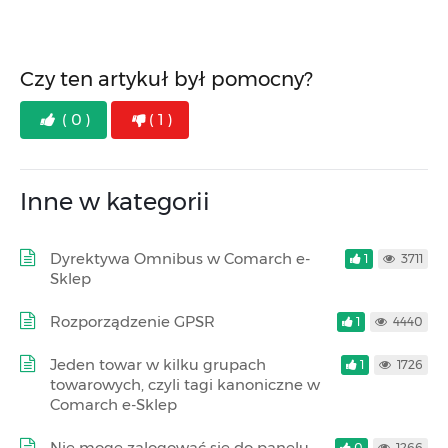
Czy ten artykuł był pomocny?
( 0 )
( 1 )
Inne w kategorii
Dyrektywa Omnibus w Comarch e-
1
3711
Sklep
Rozporządzenie GPSR
1
4440
Jeden towar w kilku grupach
1
1726
towarowych, czyli tagi kanoniczne w
Comarch e-Sklep
Nie mogę zalogować się do panelu
0
1266